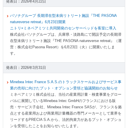
2026年4月22日
パソナグループ 長期滞在型未病リトリート施設『THE PASONA
natureverse retreat』6月23日開業
ニトリ×ミネベアミツミ共同開発のセンサーベッドを客室に導入
株式会社パソナグループは、兵庫県・淡路島にて開設予定の長期滞
在型未病リトリート施設『THE PASONA natureverse retreat』（運
営：株式会社Pasona Resort）を6月23日（火）に開業いたしま
す。
2026年3月31日
Minebea Intec France S.A.S.のトラックスケールおよびサービス事
業の売却に向けたプット・オプション受領と協議開始のお知らせ
ミネベアミツミ株式会社は、当社の産業用計量・検査事業をグロー
バルに展開しているMinebea Intec GmbHのフランスにおける販
売・サービス子会社、Minebea Intec France SASが、フランスを拠
点とする産業用および商業用計量機器の専門メーカーとして業界を
リードするPRECIA S.A.から、法的拘束力があるプット・オプショ
ンを受領したことをお知らせいたします。