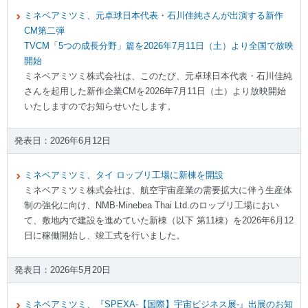
ミネベアミツミ、元卓球日本代表・石川佳純さんが出演する新作
CM第二弾
TVCM「5つの成長分野」篇を2026年7月11日（土）より全国で放映
開始
ミネベアミツミ株式会社は、このたび、元卓球日本代表・石川佳純
さんを起用した新作企業CMを2026年7月11日（土）より放映開始
いたしますのでお知らせいたします。
2026年6月12日
ミネベアミツミ、タイ ロッブリ工場に新棟を開設
ミネベアミツミ株式会社は、航空宇宙産業の需要拡大に伴う生産体
制の強化に向け、NMB-Minebea Thai Ltd.のロッブリ工場におい
て、敷地内で建設を進めていた新棟（以下 第11棟）を2026年6月12
日に稼働開始し、竣工式を行いました。
2026年5月20日
ミネベアミツミ、『SPEXA-【国際】宇宙ビジネス展-』出展のお知