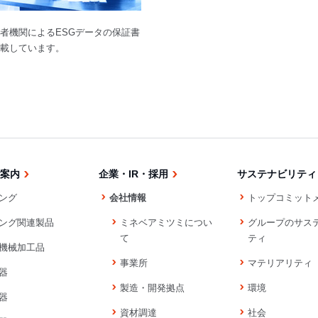
者機関によるESGデータの保証書
載しています。
案内
企業・IR・採用
サステナビリティ
ング
会社情報
トップコミット
ング関連製品
ミネベアミツミについ
グループのサス
て
ティ
機械加工品
事業所
マテリアリティ
器
製造・開発拠点
環境
器
資材調達
社会