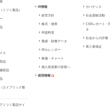
器
IR情報
ガバナンス
（ミツミ製品）
経営方針
社会貢献活動
ー
株式・債券
CSRレポート・
品
タ
IR資料室
社会からの評価
業績・財務データ
第三者保証
IRカレンダー
イス
株価・チャート
部品
個人投資家の皆様へ
械部品
採用情報
品
（エイブリック製
アミツミ製品サイ