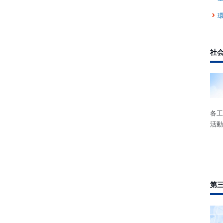
社
各工
活動
第