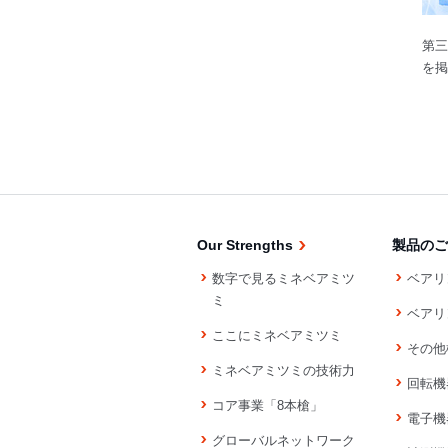
第三
を掲
Our Strengths
製品のご
数字で見るミネベアミツ
ベアリ
ミ
ベアリ
ここにミネベアミツミ
その他
ミネベアミツミの技術力
回転機
コア事業「8本槍」
電子機
グローバルネットワーク