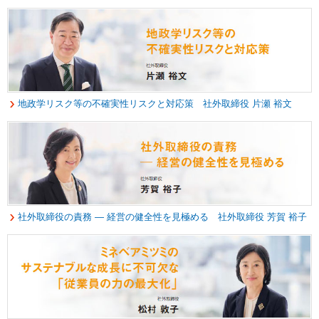
地政学リスク等の不確実性リスクと対応策 社外取締役 片瀬 裕文
社外取締役の責務 ― 経営の健全性を見極める 社外取締役 芳賀 裕子