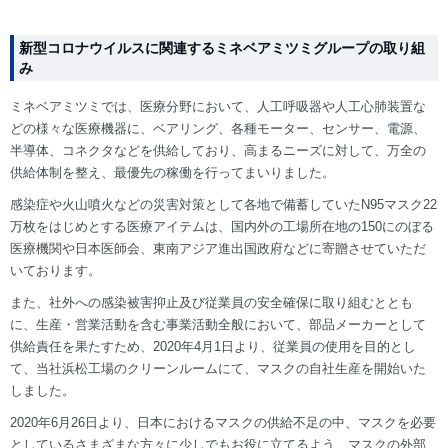
新型コロナウイルスに関連するミネベアミツミグループの取り組
み
ミネベアミツミでは、医療分野において、人工呼吸器や人工心肺装置な
どの様々な医療機器に、ベアリング、各種モーター、センサー、電源、
半導体、コネクタなどを供給しており、高まるニーズに対して、万全の
供給体制を整え、最優先の稼働を行ってまいりました。
感染症や火山噴火などの災害対策として各地で備蓄していたN95マスク22
万枚をはじめとする医療アイテムは、国内外の工場所在地の150にのぼる
医療機関や日本医師会、東南アジア進出国政府などに寄贈させていただ
いております。
また、社外への感染被害抑止及び従業員の安全確保に取り組むととも
に、生産・営業活動を含む事業活動全般において、部品メーカーとして
供給責任を果たすため、2020年4月1日より、従業員の使用を目的とし
て、当社浜松工場のクリーンルームにて、マスクの自社生産を開始いた
しました。
2020年6月26日より、日本におけるマスクの供給不足の中、マスクを必要
としているさまざまな方々に少しでもお役に立てるよう、マスクの外部