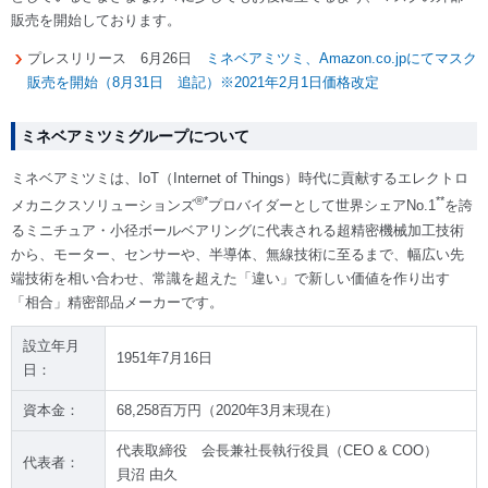
販売を開始しております。
プレスリリース 6月26日
ミネベアミツミ、Amazon.co.jpにてマスク
販売を開始（8月31日 追記）※2021年2月1日価格改定
ミネベアミツミグループについて
ミネベアミツミは、IoT（Internet of Things）時代に貢献するエレクトロ
®
*
**
メカニクスソリューションズ
プロバイダーとして世界シェアNo.1
を誇
るミニチュア・小径ボールベアリングに代表される超精密機械加工技術
から、モーター、センサーや、半導体、無線技術に至るまで、幅広い先
端技術を相い合わせ、常識を超えた「違い」で新しい価値を作り出す
「相合」精密部品メーカーです。
設立年月
1951年7月16日
日：
資本金：
68,258百万円（2020年3月末現在）
代表取締役 会長兼社長執行役員（CEO & COO）
代表者：
貝沼 由久