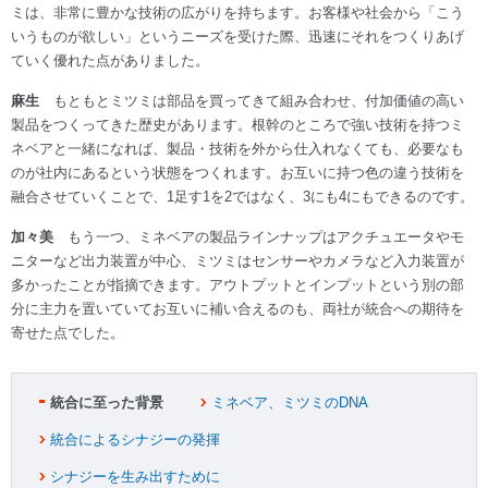
ミは、非常に豊かな技術の広がりを持ちます。お客様や社会から「こう
いうものが欲しい」というニーズを受けた際、迅速にそれをつくりあげ
ていく優れた点がありました。
麻生
もともとミツミは部品を買ってきて組み合わせ、付加価値の高い
製品をつくってきた歴史があります。根幹のところで強い技術を持つミ
ネベアと一緒になれば、製品・技術を外から仕入れなくても、必要なも
のが社内にあるという状態をつくれます。お互いに持つ色の違う技術を
融合させていくことで、1足す1を2ではなく、3にも4にもできるのです。
加々美
もう一つ、ミネベアの製品ラインナップはアクチュエータやモ
ニターなど出力装置が中心、ミツミはセンサーやカメラなど入力装置が
多かったことが指摘できます。アウトプットとインプットという別の部
分に主力を置いていてお互いに補い合えるのも、両社が統合への期待を
寄せた点でした。
統合に至った背景
ミネベア、ミツミのDNA
統合によるシナジーの発揮
シナジーを生み出すために