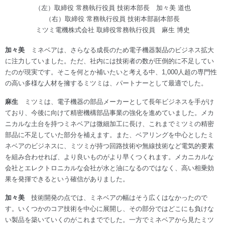
（左）取締役 常務執行役員 技術本部長 加々美 道也
（右）取締役 常務執行役員 技術本部副本部長
ミツミ電機株式会社 取締役常務執行役員 麻生 博史
加々美
ミネベアは、さらなる成長のため電子機器製品のビジネス拡大
に注力していました。ただ、社内には技術者の数が圧倒的に不足してい
たのが現実です。そこを何とか補いたいと考える中、1,000人超の専門性
の高い多様な人材を擁するミツミは、パートナーとして最適でした。
麻生
ミツミは、電子機器の部品メーカーとして長年ビジネスを手がけ
ており、今後に向けて精密機構部品事業の強化を進めていました。メカ
ニカルな土台を持つミネベアは微細加工に長け、これまでミツミの精密
部品に不足していた部分を補えます。また、ベアリングを中心としたミ
ネベアのビジネスに、ミツミが持つ回路技術や無線技術など電気的要素
を組み合わせれば、より良いものがより早くつくれます。メカニカルな
会社とエレクトロニカルな会社が水と油になるのではなく、高い相乗効
果を発揮できるという確信がありました。
加々美
技術開発の点では、ミネベアの幅はそう広くはなかったので
す。いくつかのコア技術を中心に展開し、その部分ではどこにも負けな
い製品を築いていくのがこれまででした。一方でミネベアから見たミツ