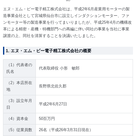
エヌ・エム・ビー電子精工株式会社は、平成2年6月産業用モーターの製
造事業会社として宮城県仙台市に設立しインダクションモーター、ファ
ンモーター等の製造事業を行ってまいりましたが、平成25年4月の機構改
革による精密・産機・特機部門への再編に伴い同社の事業を当社に事業
譲渡の上、同社を清算することを決議いたしました。
1. エヌ・エム・ビー電子精工株式会社の概要
（1）代表者の
代表取締役 小形 敏郎
氏名
（2）本店所在
長野県北佐久郡
地
（3）設立年月
平成2年6月27日
日
（4）資本金
50百万円
（5）従業員数
26名（平成26年3月31日現在）