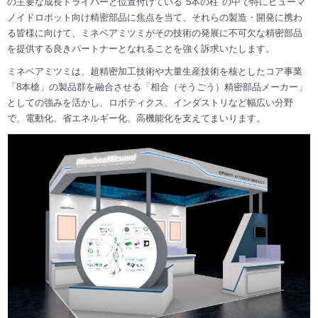
の主要な成長ドライバーと位置付けている"5本の柱"の中で特にヒューマ
ノイドロボット向け精密部品に焦点を当て、それらの製造・開発に携わ
る皆様に向けて、ミネベアミツミがその技術の発展に不可欠な精密部品
を提供する良きパートナーとなれることを強く訴求いたします。
ミネベアミツミは、超精密加工技術や大量生産技術を核としたコア事業
「8本槍」の製品群を融合させる「相合（そうごう）精密部品メーカー」
としての強みを活かし、ロボティクス、インダストリなど幅広い分野
で、電動化、省エネルギー化、高機能化を支えてまいります。