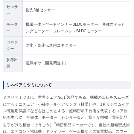
センサ
指先3軸センサー
ー
モータ
機電一体ギヤードインナーBLDCモーター、各種ステッピ
ー
ングモーター、フレームレスBLDCモーター
コネク
防水・高速伝送用コネクター
ター
参考出
磁気ギヤ（開発調査中）
展
ミネベアミツミについて
*
ミネベアミツミは、世界シェアNo.1
製品である、機械の回転をスムーズ
にするミニチュア・小径ボールベアリング（軸受）や、1直リチウムイオ
ン電池用保護ICなどをはじめとする、超精密加工技術を代表するコア技
術を中心に、半導体、モーター、センサーなど、様々な機械・電子部品
**
を手がける相合（そうごう）
精密部品メーカーです。当社の超精密技術
は、エアコン・掃除機・ドライヤー、ゲーム機などの家電製品、スマー