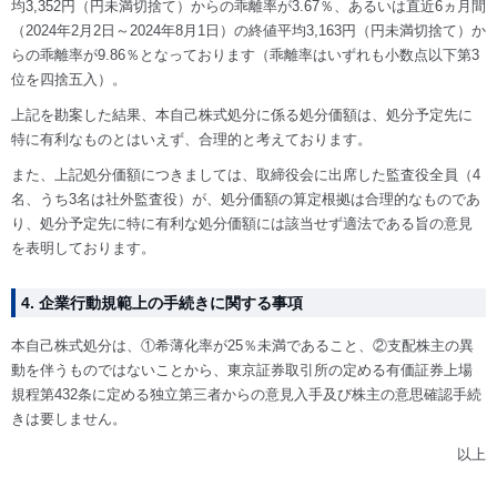
均3,352円（円未満切捨て）からの乖離率が3.67％、あるいは直近6ヵ月間
（2024年2月2日～2024年8月1日）の終値平均3,163円（円未満切捨て）か
らの乖離率が9.86％となっております（乖離率はいずれも小数点以下第3
位を四捨五入）。
上記を勘案した結果、本自己株式処分に係る処分価額は、処分予定先に
特に有利なものとはいえず、合理的と考えております。
また、上記処分価額につきましては、取締役会に出席した監査役全員（4
名、うち3名は社外監査役）が、処分価額の算定根拠は合理的なものであ
り、処分予定先に特に有利な処分価額には該当せず適法である旨の意見
を表明しております。
4. 企業行動規範上の手続きに関する事項
本自己株式処分は、①希薄化率が25％未満であること、②支配株主の異
動を伴うものではないことから、東京証券取引所の定める有価証券上場
規程第432条に定める独立第三者からの意見入手及び株主の意思確認手続
きは要しません。
以上