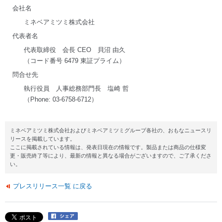
会社名
ミネベアミツミ株式会社
代表者名
代表取締役 会長 CEO 貝沼 由久
（コード番号 6479 東証プライム）
問合せ先
執行役員 人事総務部門長 塩崎 哲
（Phone: 03-6758-6712）
ミネベアミツミ株式会社およびミネベアミツミグループ各社の、おもなニュースリ
リースを掲載しています。
ここに掲載されている情報は、発表日現在の情報です。製品または商品の仕様変
更・販売終了等により、最新の情報と異なる場合がございますので、ご了承くださ
い。
プレスリリース一覧 に戻る