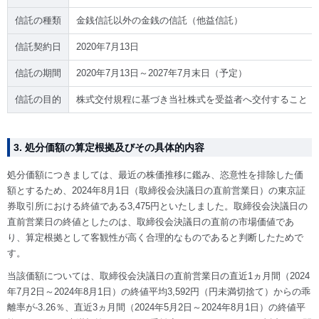
信託の種類
金銭信託以外の金銭の信託（他益信託）
信託契約日
2020年7月13日
信託の期間
2020年7月13日～2027年7月末日（予定）
信託の目的
株式交付規程に基づき当社株式を受益者へ交付すること
3. 処分価額の算定根拠及びその具体的内容
処分価額につきましては、最近の株価推移に鑑み、恣意性を排除した価
額とするため、2024年8月1日（取締役会決議日の直前営業日）の東京証
券取引所における終値である3,475円といたしました。取締役会決議日の
直前営業日の終値としたのは、取締役会決議日の直前の市場価値であ
り、算定根拠として客観性が高く合理的なものであると判断したためで
す。
当該価額については、取締役会決議日の直前営業日の直近1ヵ月間（2024
年7月2日～2024年8月1日）の終値平均3,592円（円未満切捨て）からの乖
離率が-3.26％、直近3ヵ月間（2024年5月2日～2024年8月1日）の終値平