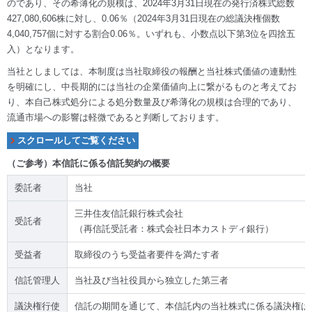
のであり、その希薄化の規模は、2024年3月31日現在の発行済株式総数
427,080,606株に対し、0.06％（2024年3月31日現在の総議決権個数
4,040,757個に対する割合0.06％。いずれも、小数点以下第3位を四捨五
入）となります。
当社としましては、本制度は当社取締役の報酬と当社株式価値の連動性
を明確にし、中長期的には当社の企業価値向上に繋がるものと考えてお
り、本自己株式処分による処分数量及び希薄化の規模は合理的であり、
流通市場への影響は軽微であると判断しております。
（ご参考）本信託に係る信託契約の概要
委託者
当社
三井住友信託銀行株式会社
受託者
（再信託受託者：株式会社日本カストディ銀行）
受益者
取締役のうち受益者要件を満たす者
信託管理人
当社及び当社役員から独立した第三者
議決権行使
信託の期間を通じて、本信託内の当社株式に係る議決権は