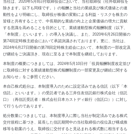
当社は、2020年5月8日付取締役会において、当社取締役（社外取締役を
除きます。以下も同様です。）の報酬と当社の業績及び株式価値との連
動性をより明確にし、取締役が株価の変動による利益・リスクを株主の
皆様と共有することで、中長期的な業績の向上と企業価値の増大に貢献
する意識を高めることを目的として、業績連動型株式報酬制度（以下、
「本制度」といいます。）の導入を決議し、また、2020年6月26日開催の
第74回定時株主総会において承認決議されております。更に、当社は、
2024年6月27日開催の第78回定時株主総会において、本制度の一部改定及
び継続をご決議頂き、現在に至るまで本制度を継続しております。
本制度の概要につきましては、2024年5月10日付「役員報酬制度改定並び
に取締役に対する業績連動型株式報酬制度の一部変更及び継続に関する
お知らせ」をご参照ください。
本自己株式処分は、本制度導入のために設定済みである信託（以下「本
信託」といいます。）の受託者である三井住友信託銀行株式会社（信託
口）（再信託受託者：株式会社日本カストディ銀行（信託口））に対し
て行うものであります。
処分数量につきましては、本制度導入に際し当社が制定済みである株式
交付規程に基づき、延長した信託期間中の当社取締役の役位及び構成推
移等を勘案のうえ、取締役に交付すると見込まれる株式数に相当するも