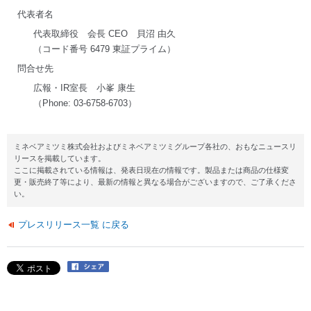
代表者名
代表取締役 会長 CEO 貝沼 由久
（コード番号 6479 東証プライム）
問合せ先
広報・IR室長 小峯 康生
（Phone: 03-6758-6703）
ミネベアミツミ株式会社およびミネベアミツミグループ各社の、おもなニュースリ
リースを掲載しています。
ここに掲載されている情報は、発表日現在の情報です。製品または商品の仕様変
更・販売終了等により、最新の情報と異なる場合がございますので、ご了承くださ
い。
プレスリリース一覧 に戻る