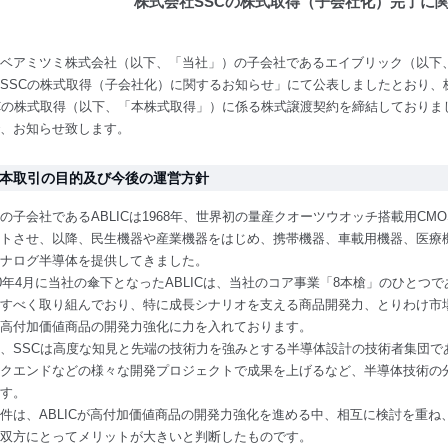
株式会社SSCの株式取得（子会社化）完了に
ベアミツミ株式会社（以下、「当社」）の子会社であるエイブリック（以下、「A
SSCの株式取得（子会社化）に関するお知らせ」にて公表しましたとおり、株
Cの株式取得（以下、「本株式取得」）に係る株式譲渡契約を締結しておりま
、お知らせ致します。
. 本取引の目的及び今後の運営方針
の子会社であるABLICは1968年、世界初の量産クオーツウオッチ搭載用CM
トさせ、以降、民生機器や産業機器をはじめ、携帯機器、車載用機器、医療
ナログ半導体を提供してきました。
20年4月に当社の傘下となったABLICは、当社のコア事業「8本槍」のひと
すべく取り組んでおり、特に成長シナリオを支える商品開発力、とりわけ市
高付加価値商品の開発力強化に力を入れております。
、SSCは高度な知見と先端の技術力を強みとする半導体設計の技術者集団で
クエンドなどの様々な開発プロジェクトで成果を上げるなど、半導体技術の
す。
件は、ABLICが高付加価値商品の開発力強化を進める中、相互に検討を重ね
双方にとってメリットが大きいと判断したものです。