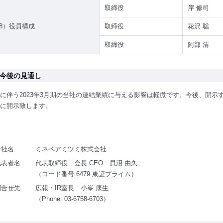
取締役
岸 修司
8）役員構成
取締役
花沢 聡
取締役
阿部 清
. 今後の見通し
に伴う2023年3月期の当社の連結業績に与える影響は軽微です。今後、開
に開示致します。
会社名
ミネベアミツミ株式会社
代表者名
代表取締役 会長 CEO 貝沼 由久
（コード番号 6479 東証プライム）
問合せ先
広報・IR室長 小峯 康生
（Phone: 03-6758-6703）