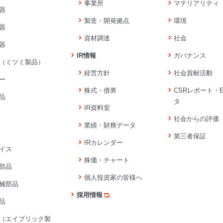
事業所
マテリアリティ
器
製造・開発拠点
環境
器
資材調達
社会
器
IR情報
ガバナンス
（ミツミ製品）
経営方針
社会貢献活動
ー
株式・債券
CSRレポート・
品
タ
IR資料室
社会からの評価
業績・財務データ
第三者保証
IRカレンダー
イス
株価・チャート
部品
個人投資家の皆様へ
械部品
採用情報
品
（エイブリック製