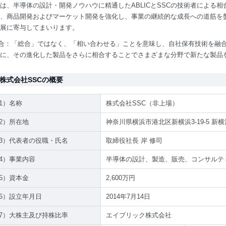
は、半導体の設計・開発ノウハウに精通したABLICとSSCの技術者による
、商品開発およびマーケット開発を強化し、事業の継続的な成長への道筋を
展に寄与してまいります。
相合：「総合」ではなく、「相い合わせる」ことを意味し、自社保有技術を融
に、その進化した製品をさらに相合することでさまざまな分野で新たな製品
. 株式会社SSCの概要
1）名称
株式会社SSC（非上場）
2）所在地
神奈川県横浜市港北区新横浜3-19-5 新
3）代表者の役職・氏名
取締役社長 岸 修司
4）事業内容
半導体の設計、製造、販売、コンサルテ
5）資本金
2,600万円
6）設立年月日
2014年7月14日
7）大株主及び持株比率
エイブリック株式会社