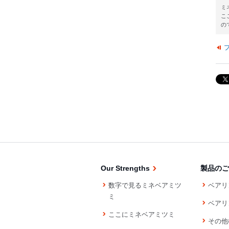
ミ
こ
の
Our Strengths
製品のご
数字で見るミネベアミツ
ベアリ
ミ
ベアリ
ここにミネベアミツミ
その他