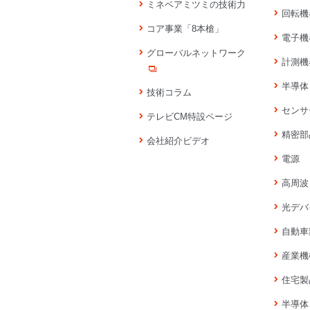
ミネベアミツミの技術力
回転機
コア事業「8本槍」
電子機
グローバルネットワーク
計測機
半導体
技術コラム
センサ
テレビCM特設ページ
精密部
会社紹介ビデオ
電源
高周波
光デバ
自動車
産業機
住宅製
半導体