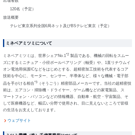
出場者数
120名（予定）
放送概要
テレビ東京系列全国6局ネット及びBSテレビ東京（予定）
ミネベアミツミについて
*2
ミネベアミツミは、世界シェアNo.1
製品である、機械の回転をスムー
ズにするミニチュア・小径ボールベアリング（軸受）や、1直リチウムイ
オン電池用保護ICなどをはじめとする、超精密加工技術を代表するコア
技術を中心に、モーター、センサー、半導体など、様々な機械・電子部
*3
品を手がける相合
（そうごう）精密部品メーカーです。当社の超精密技
術は、エアコン・掃除機・ドライヤー、ゲーム機などの家電製品、ス
マートフォン・パソコンなどの情報機器、自動車・航空・宇宙製品、そ
して医療機器など、幅広い分野で使用され、目に見えないところで皆様
の生活をお支えしております。
ウェブサイト