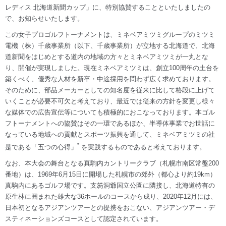
レディス 北海道新聞カップ」に、特別協賛することといたしましたの
で、お知らせいたします。
この女子プロゴルフトーナメントは、ミネベアミツミグループのミツミ
電機（株）千歳事業所（以下、千歳事業所）が立地する北海道で、北海
道新聞をはじめとする道内の地域の方々とミネベアミツミが一丸とな
り、開催が実現しました。現在ミネベアミツミは、創立100周年の土台を
築くべく、優秀な人材を新卒・中途採用を問わず広く求めております。
そのために、部品メーカーとしての知名度を従来に比して格段に上げて
いくことが必要不可欠と考えており、最近では従来の方針を変更し様々
な媒体での広告宣伝等についても積極的におこなっております。本ゴル
フトーナメントへの協賛はその一環であるほか、半導体事業でお世話に
なっている地域への貢献とスポーツ振興を通して、ミネベアミツミの社
*
是である「五つの心得」
を実践するものであると考えております。
なお、本大会の舞台となる真駒内カントリークラブ（札幌市南区常盤200
番地）は、1969年6月15日に開場した札幌市の郊外（都心より約19km）
真駒内にあるゴルフ場です。支笏洞爺国立公園に隣接し、北海道特有の
原生林に囲まれた雄大な36ホールのコースから成り、2020年12月には、
日本初となるアジアンツアーとの提携をおこない、アジアンツアー・デ
スティネーションズコースとして認定されています。