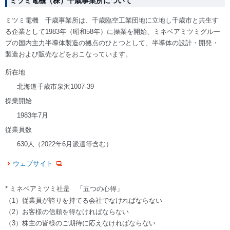
ミツミ電機（株）千歳事業所について
ミツミ電機 千歳事業所は、千歳臨空工業団地に立地し千歳市と共生す
る企業として1983年（昭和58年）に操業を開始、ミネベアミツミグルー
プの国内主力半導体製造の拠点のひとつとして、半導体の設計・開発・
製造および販売などをおこなっています。
所在地
北海道千歳市泉沢1007-39
操業開始
1983年7月
従業員数
630人（2022年6月派遣等含む）
ウェブサイト
* ミネベアミツミ社是 「五つの心得」
（1）従業員が誇りを持てる会社でなければならない
（2）お客様の信頼を得なければならない
（3）株主の皆様のご期待に応えなければならない