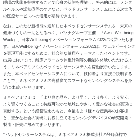
睡眠の状態を把握することで心身の状態を理解し、将来的には、メンタ
ルヘルスや認知症等のケアなど、ベッドセンサーシステムによる次世代
の医療サービスへの活用が期待できます。
なお、このたび新機能を追加した本ベッドセンサーシステムを、未来の
健康づくりの一助となるべく、パソナグループ主催 『Awaji Well-being
Week』、日米Well-beingイノベーションフォーラム2022に出展いたしま
す。日米Well-beingイノベーションフォーラム2022は、ウェルビーイング
を実現可能にするために、社会的な健康をテーマとしたイベントです。
出展においては、離床アラームや体重計測等の機能を体験いただけるよ
う、ミネベアミツミのベッドセンサーシステムを稼働展示いたします。
また、本ベッドセンサーシステムについて、技術者より直接ご説明する
ことで、ミネベアミツミの高精度でスマートなセンシングシステムを身
近に体感いただけます。
ミネベアミツミは、「より良き品を、より早く、より多く、より安く、
より賢くつくることで持続可能かつ地球にやさしく豊かな社会の実現に
貢献する」という経営理念のもと、今後もより様々な産業界のお客様
と、豊かな社会の実現にお役に立てるセンシングデバイスの研究開発・
製造・販売に努めてまいります。
* ベッドセンサーシステムは、ミネベアミツミ株式会社の登録商標で