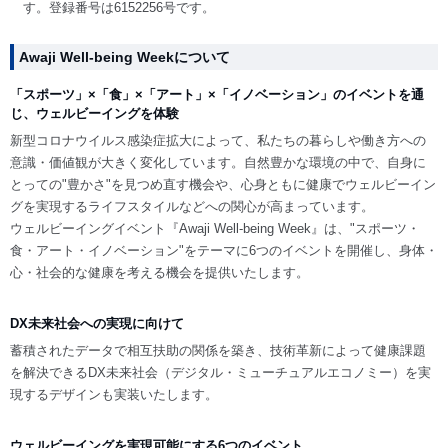
す。登録番号は6152256号です。
Awaji Well-being Weekについて
「スポーツ」×「食」×「アート」×「イノベーション」のイベントを通
じ、ウェルビーイングを体験
新型コロナウイルス感染症拡大によって、私たちの暮らしや働き方への
意識・価値観が大きく変化しています。自然豊かな環境の中で、自身に
とっての"豊かさ"を見つめ直す機会や、心身ともに健康でウェルビーイン
グを実現するライフスタイルなどへの関心が高まっています。
ウェルビーイングイベント『Awaji Well-being Week』は、"スポーツ・
食・アート・イノベーション"をテーマに6つのイベントを開催し、身体・
心・社会的な健康を考える機会を提供いたします。
DX未来社会への実現に向けて
蓄積されたデータで相互扶助の関係を築き、技術革新によって健康課題
を解決できるDX未来社会（デジタル・ミューチュアルエコノミー）を実
現するデザインも実装いたします。
ウェルビーイングを実現可能にする6つのイベント