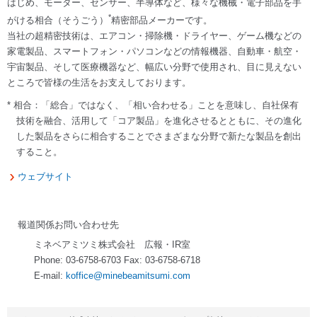
はじめ、モーター、センサー、半導体など、様々な機械・電子部品を手
*
がける相合（そうごう）
精密部品メーカーです。
当社の超精密技術は、エアコン・掃除機・ドライヤー、ゲーム機などの
家電製品、スマートフォン・パソコンなどの情報機器、自動車・航空・
宇宙製品、そして医療機器など、幅広い分野で使用され、目に見えない
ところで皆様の生活をお支えしております。
* 相合：「総合」ではなく、「相い合わせる」ことを意味し、自社保有
技術を融合、活用して「コア製品」を進化させるとともに、その進化
した製品をさらに相合することでさまざまな分野で新たな製品を創出
すること。
ウェブサイト
報道関係お問い合わせ先
ミネベアミツミ株式会社 広報・IR室
Phone: 03-6758-6703 Fax: 03-6758-6718
E-mail:
koffice@minebeamitsumi.com