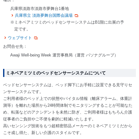
兵庫県淡路市淡路市夢舞台1番地
兵庫県立 淡路夢舞台国際会議場
※ミネベアミツミのベッドセンサーシステムはB1階に出展の予
定です。
ウェブサイト
お問合せ先：
Awaji Well-being Week 運営事務局（運営 パソナグループ）
ミネベアミツミのベッドセンサーシステムについて
ベッドセンサーシステムは、ベッド脚下にお手軽に設置できる見守りセ
ンサーシステムです。
ご利用者様のベッド上での状態やバイタル情報（離床アラーム、体重計
測等）を離れた場所から24時間体制でモニタリングすることが可能なた
め、転落などのアクシデントを未然に防ぎ、ご利用者様はもちろん介護
従事者のご負担やご不便を劇的に軽減いたします。
高いセンシング技術をもつ超精密部品メーカーのミネベアミツミだから
こそ成し得た、新しい介護のスタイルです。