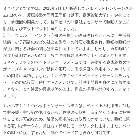
ミネベアミツミでは、2018年7月より販売しているベッドセンサーシステ
ムにおいて、慶應義塾大学理工学部（以下、慶應義塾大学）と連携によ
り、新機能の開発として、従来通りの非接触型センサーで睡眠の深度の
計測およびアウトプットに成功しました。
近年、ウェルビーイング（心身の幸福）が注目されるとともに、生活習
慣病、少子高齢化などの社会的課題への対応が重視され、睡眠や睡眠の
深度に関する社会の関心は非常に高まっています。しかし、通常睡眠の
深度を計測するためには、専門の電極器具等の使用が必須となります。
ミネベアミツミのベッドセンサーシステムでは、連携する慶應義塾大学
がノイズキャンセリング技術を応用し、睡眠深度を判定するアルゴリズ
ムの開発に成功しました。ミネベアミツミのベッドセンサーシステムを
ベッドの脚に設置し使用することだけで、計測用器具を身体に装着する
ことなく、また通常の睡眠状態のまま、睡眠の深度を計測することがで
きます。
ミネベアミツミのベッドセンサーシステムは、ベッド上の利用者に対し
て非侵襲・非接触でありながら、体動の状態を、安定的かつ正確に把握
することが可能なため、通常の睡眠時には取得できずにいた、睡眠に関
する有用なデータを、負担なく簡単にモニタリングします。また、ベッ
ドの脚下に設置するため、既存のベッドにも設置が可能です。