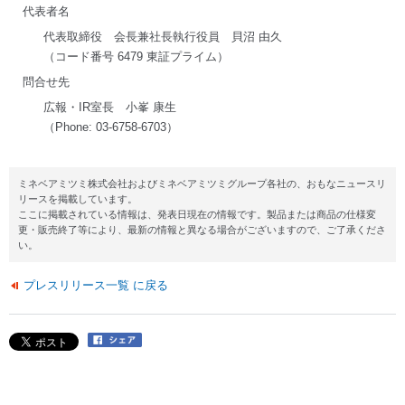
代表者名
代表取締役 会長兼社長執行役員 貝沼 由久
（コード番号 6479 東証プライム）
問合せ先
広報・IR室長 小峯 康生
（Phone: 03-6758-6703）
ミネベアミツミ株式会社およびミネベアミツミグループ各社の、おもなニュースリ
リースを掲載しています。
ここに掲載されている情報は、発表日現在の情報です。製品または商品の仕様変
更・販売終了等により、最新の情報と異なる場合がございますので、ご了承くださ
い。
プレスリリース一覧 に戻る