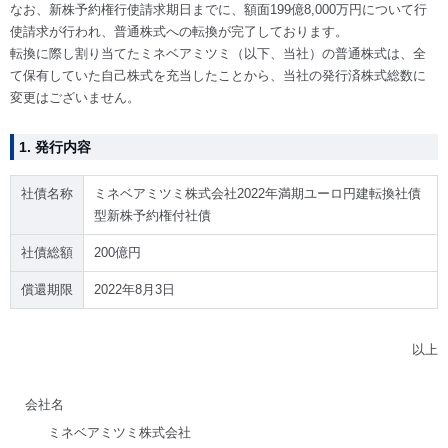
なお、新株予約権行使請求期日までに、額面199億8,000万円について行
使請求が行われ、普通株式への転換が完了しております。
転換に際し割り当てたミネベアミツミ（以下、当社）の普通株式は、全
て保有していた自己株式を充当したことから、当社の発行済株式総数に
変更はございません。
1. 発行内容
社債名称
ミネベアミツミ株式会社2022年満期ユーロ円建転換社債
型新株予約権付社債
社債総額
200億円
償還期限
2022年8月3日
以上
会社名
ミネベアミツミ株式会社