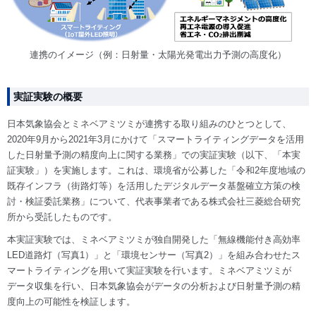
連携のイメージ（例：日射量・太陽光発電出力予測の高度化）
実証実験の概要
日本気象協会とミネベアミツミが連携する取り組みのひとつとして、
2020年9月から2021年3月にかけて「スマートライティングデータを活用
した日射量予測の精度向上に関する業務」での実証実験（以下、「本実
証実験」）を実施します。これは、環境省が公募した「令和2年度地域の
既存インフラ（街路灯等）を活用したデジタルデータ基盤確立方策の検
討・検証委託業務」について、代表事業者である株式会社三菱総合研究
所から受託したものです。
本実証実験では、ミネベアミツミが独自開発した「無線機能付き高効率
LED道路灯（写真1）」と「環境センサー（写真2）」を組み合わせたス
マートライティングを用いて実証実験を行います。ミネベアミツミが
データ収集を行い、日本気象協会がデータの分析および日射量予測の精
度向上の可能性を検証します。