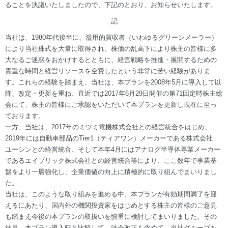
ることを決議いたしましたので、下記のとおり、お知らせいたします。
記
当社は、1980年代後半に、濫用的買収者（いわゆるグリーンメーラー）
により当社株式を大量に取得され、株価の乱高下により株主の皆様に多
大なるご迷惑をおかけするとともに、経営戦略を推進・展開するための
貴重な時間と経営リソースを空費したという非常に苦い経験がありま
す。これらの経験を踏まえ、当社は、本プランを2008年5月に導入して以
降、改定・更新を重ね、直近では2017年6月29日開催の第71回定時株主総
会にて、株主の皆様にご承認をいただいて本プランを更新し現在に至っ
ております。
一方、当社は、2017年のミツミ電機株式会社との経営統合をはじめ、
2019年には自動車部品のTier1（ティアワン）メーカーである株式会社
ユーシンとの経営統合、そして本年4月にはアナログ半導体専業メーカー
であるエイブリック株式会社との経営統合等により、ここ数年で事業基
盤をより一層強化し、企業価値の向上に積極的に取り組んでまいりまし
た。
当社は、このような取り組みを進める中、本プランが有効期間満了を迎
えるにあたり、国内外の機関投資家をはじめとする株主の皆様のご意見
も踏まえ今後の本プランの取扱いを慎重に検討してまいりました。その
結果、本プラン導入時と比較して、法令改正も含めて、当社グループを