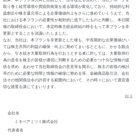
取り巻く経営環境や買収防衛策を巡る環境が変化しており、持続的な利
益創出や株主還元等による企業価値向上をさらに進めていくうえで、当
社における本プランの必要性が相対的に低下したものと判断し、本日開
催の取締役会において、本定時株主総会終結の時をもって本プランを非
更新とすることを決議いたしました。
なお、当社は、本プランを非更新とした後も、中長期的な企業価値ひい
ては株主共同の利益の確保・向上に努めてまいるとともに、かかる観点
から、引き続き大量取得行為を行おうとする者に対しては、大量取得行
為の是非を株主の皆様が適切に判断するための必要かつ十分な情報の提
供を求め、あわせて当社取締役会の意見等を開示し、株主の皆様の検討
等のために必要な時間と情報の確保に努める等、金融商品取引法、会社
法その他関係法令の許容する範囲内において、その時々において適宜適
切な措置を講じてまいります。
以上
会社名
ミネベアミツミ株式会社
代表者名