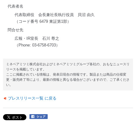
代表者名
代表取締役 会長兼社長執行役員 貝沼 由久
（コード番号 6479 東証第1部）
問合せ先
広報・IR室長 石川 尊之
（Phone: 03-6758-6703）
ミネベアミツミ株式会社およびミネベアミツミグループ各社の、おもなニュースリ
リースを掲載しています。
ここに掲載されている情報は、発表日現在の情報です。製品または商品の仕様変
更・販売終了等により、最新の情報と異なる場合がございますので、ご了承くださ
い。
プレスリリース一覧 に戻る