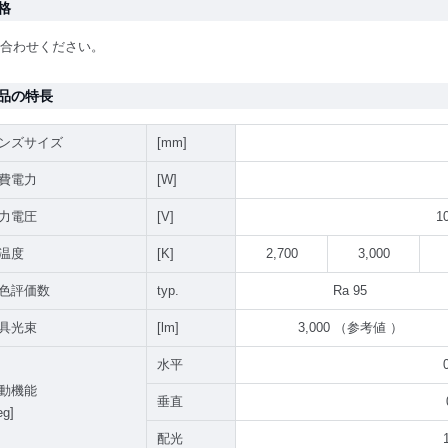
格
合わせください。
品の特長
ンズサイズ
[mm]
費電力
[W]
力電圧
[V]
1
温度
[K]
2,700
3,000
色評価数
typ.
Ra 95
具光束
[lm]
3,000 （参考値 ）
水平
動機能
垂直
eg]
配光