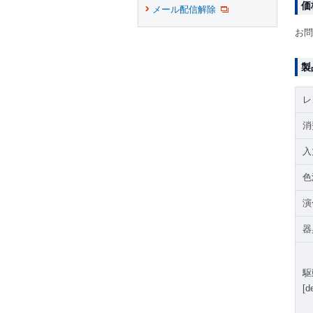
価
メール配信解除
お問
製
レ
消
入
色
演
器
駆
[d