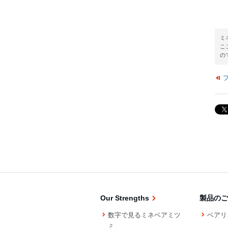
ミ
こ
の
Our Strengths
製品のご
数字で見るミネベアミツ
ベアリ
ミ