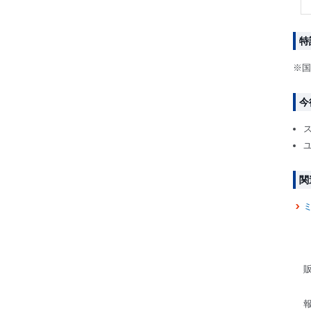
特
※国
今
関