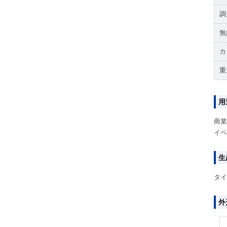
調
無
カ
重
用
商業
イベ
生
タイ
外