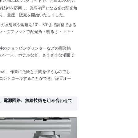
用LEDバックライトで、月産3,500万台
※
形技術を応用し、業界初
となる光の配光角
月より、量産・販売を開始いたしました。
照射域や角度を10°～30°まで調整できる
ン・タブレットで配光角・明るさ・上下・
天井のショッピングセンターなどの商業施
スペース、ホテルなど、さまざまな場面で
われ、作業に危険と手間を伴うものでし
までコントロールすることができ、設置オー
。
、電源回路、無線技術を組み合わせて