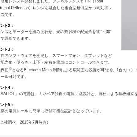
照明用レンズを開発しました。フレネルレンズとTIR（Total
nternal Reflection）レンズを融合した複合型超薄型かつ高効率レ
ンズです。
ント2：
レンズとモーターを組みあわせ、光の照射域や配光角を10°～30°
まで調整できます。
ント3：
独自のソフトウェアを開発し、スマートフォン、タブレットなど
で配光角・明るさ・上下・左右を簡単にコントロールできます。
※
業界初
となるBluetooth Mesh 制御による広範囲な設置が可能で、1台の
ロール可能です。
ント4：
「SALIOT」の電源は、ミネベア独自の電源回路設計と、自社による基板組立
ント5：
既存の電源レールに簡単に取付可能な設計となっています。
当社調べ 2015年7月時点）