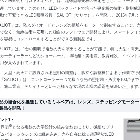
ベア株式会社（以下ミネベア）は、超薄型導光板の技術をもち、スマートフォン
産しています。このたび、LEDバックライトで培った導光板の技術・樹脂成
動で可変できるLED照明器具「SALIOT（サリオ）」を開発し、2015年7
ALIOT」は、発光ダイオードとレンズの距離をモーターで制御することで、光の
でなく、無線技術を応用した独自のソフトウェア開発により、スマートフォ
を容易にコントロールすることができる新製品です。
ALIOT」は、1台の照明で複数の光を演出することが可能で、特に大型・高
カーディーラーなどのショールーム、博物館・美術館、教育施設、イベント
用が見込まれています。
、大型・高天井に設置される照明の調整は、脚立や調整棒による手作業で行
「SALIOT」は、コントローラー一つで様々な光の照射域・角度を100台
、施工業者、デザイナーといった様々な立場の皆様の課題を解決いたします
品の複合化を推進しているミネベアは、レンズ、ステッピングモーター
製品を開発！
ント1：
※
業界初
となる複数の光学設計の組み合わせにより、微細なプリ
ズムパターンをレンズに組み込み、光を自在に操る超薄型のLED