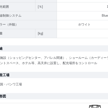
光範囲
[％]
線制御システム
Blue
ラー（外観）
ホワイト
量
[kg]
途
施設（ショッピングセンター、アパレル関連）、ショールーム（カーディー
ントスペース、ホテル等、高天井に設置し、配光場所をコントロール
産工場
国・バンワ工場
形図