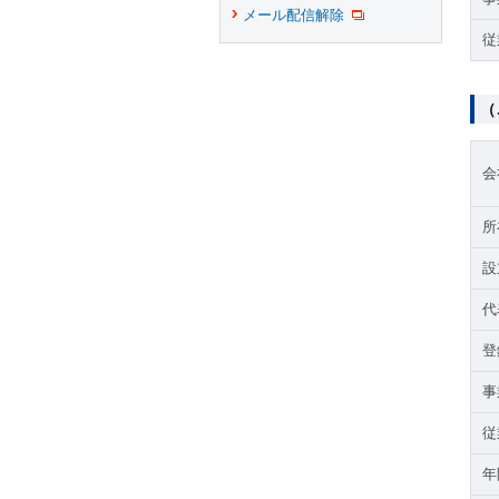
メール配信解除
従
（
会
所
設
代
登
事
従
年