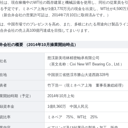
社は、現在稼働中のWT社の既存建屋と機械設備を使用し、同社の従業員を引き
る予定です。ミネベア上海が1億3,770万元の現金を出資し、WT社が4,59
（新合弁会社の営業許可証は、2014年7月10日に取得済みです。）
は、中国市場でのプレゼンスを高め、また、多岐にわたる用途向け製品ライ
合弁会社の売上高100億円達成を目指してまいります。
弁会社の概要 （2014年10月操業開始時点）
慈渓新美培林精密軸承有限公司
社名
（英文名称：Cixi New WT Bearing Co., Ltd.）
在地
中国浙江省慈渓市勝山大道西路328号
表者
竹下浩一（現ミネベア上海 董事長兼総経理）
業開始時期（予定）
2014年10月上旬
録資本金
1億8,360万 中国人民元
資比率
ミネベア 75%、WT社 25%
業内容
ベアリング及び付属品の製造・加工、販売