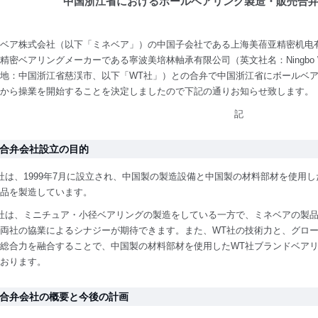
中国浙江省におけるボールベアリング製造・販売合
ベア株式会社（以下「ミネベア」）の中国子会社である上海美蓓亚精密机电
精密ベアリングメーカーである寧波美培林軸承有限公司（英文社名：Ningbo WT Bea
地：中国浙江省慈渓市、以下「WT社」）との合弁で中国浙江省にボールベア
から操業を開始することを決定しましたので下記の通りお知らせ致します。
記
. 合弁会社設立の目的
社は、1999年7月に設立され、中国製の製造設備と中国製の材料部材を使用
品を製造しています。
社は、ミニチュア・小径ベアリングの製造をしている一方で、ミネベアの製
両社の協業によるシナジーが期待できます。また、WT社の技術力と、グロ
総合力を融合することで、中国製の材料部材を使用したWT社ブランドベア
おります。
. 合弁会社の概要と今後の計画