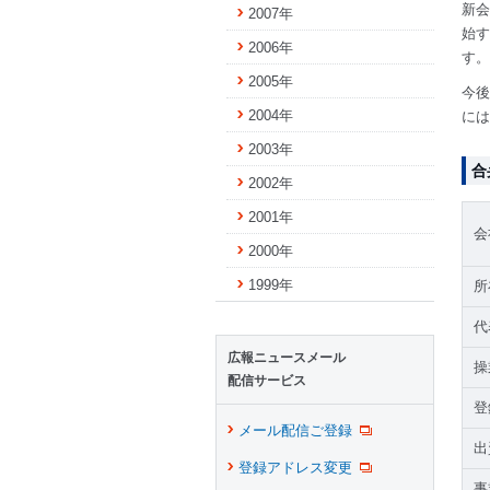
新会
2007年
始す
2006年
す。
2005年
今後
2004年
には
2003年
合
2002年
2001年
会
2000年
1999年
所
代
広報ニュースメール
操
配信サービス
登
メール配信ご登録
出
登録アドレス変更
事