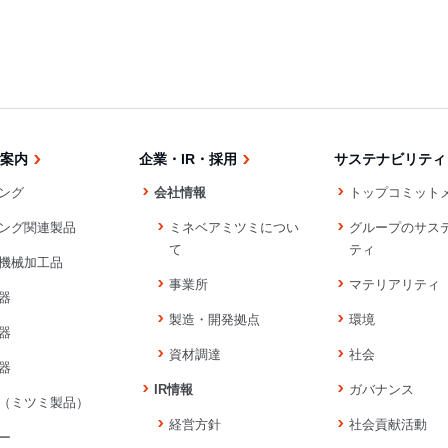
案内
企業・IR・採用
サステナビリティ
ング
会社情報
トップコミット
ング関連製品
ミネベアミツミについ
グループのサス
て
ティ
機械加工品
事業所
マテリアリティ
器
製造・開発拠点
環境
器
資材調達
社会
器
IR情報
ガバナンス
（ミツミ製品）
経営方針
社会貢献活動
ー