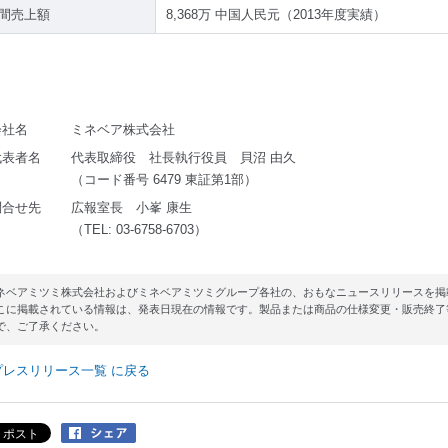
間売上額
8,368万 中国人民元（2013年度実績）
会社名
ミネベア株式会社
代表者名
代表取締役 社長執行役員 貝沼 由久
（コード番号 6479 東証第1部）
問合せ先
広報室長 小峯 康生
（TEL: 03-6758-6703）
ネベアミツミ株式会社およびミネベアミツミグループ各社の、おもなニュースリリースを掲
こに掲載されている情報は、発表日現在の情報です。製品または商品の仕様変更・販売終了
で、ご了承ください。
プレスリリース一覧 に戻る