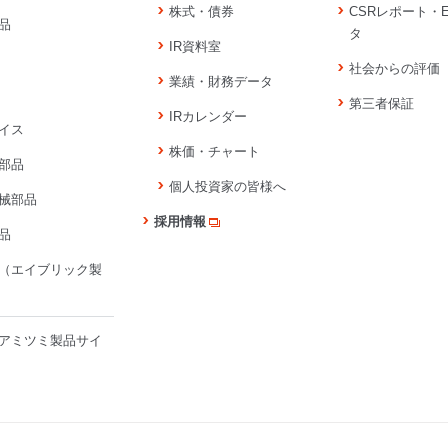
株式・債券
CSRレポート・
品
タ
IR資料室
社会からの評価
業績・財務データ
第三者保証
IRカレンダー
イス
株価・チャート
部品
個人投資家の皆様へ
械部品
採用情報
品
（エイブリック製
アミツミ製品サイ