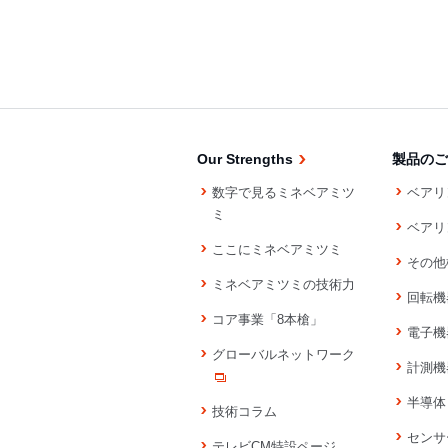
Our Strengths
製品のご
数字で見るミネベアミツ
ベアリ
ミ
ベアリ
ここにミネベアミツミ
その他
ミネベアミツミの技術力
回転機
コア事業「8本槍」
電子機
グローバルネットワーク
計測機
半導体
技術コラム
センサ
テレビCM特設ページ