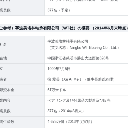
業員数
377名（予定）
ご参考）寧波美培林軸承有限公司（WT社）の概要 （2014年6月末時点
寧波美培林軸承有限公司
社名
（英文名称：Ningbo WT Bearing Co., Ltd.）
在地
中国浙江省慈渓市勝山大道西路328号
立
1999年7月5日
表者
徐 愛美（Xu Ai Mei）（董事長兼総経理）
録資本金
51万米ドル
業内容
ベアリング及び付属品の製造及び販売
業員数
377名（2014年6月末）
間生産数
4,675万個（2013年度実績）