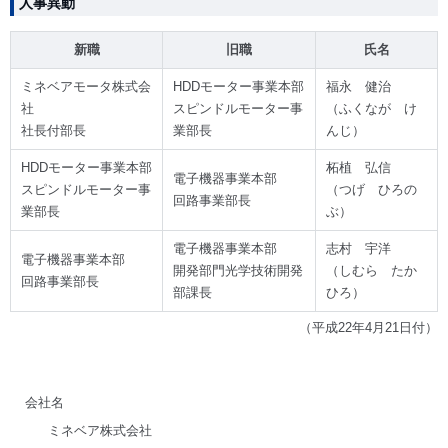
人事異動
新職
旧職
氏名
ミネベアモータ株式会
HDDモーター事業本部
福永 健治
社
スピンドルモーター事
（ふくなが け
社長付部長
業部長
んじ）
HDDモーター事業本部
柘植 弘信
電子機器事業本部
スピンドルモーター事
（つげ ひろの
回路事業部長
業部長
ぶ）
電子機器事業本部
志村 宇洋
電子機器事業本部
開発部門光学技術開発
（しむら たか
回路事業部長
部課長
ひろ）
（平成22年4月21日付）
会社名
ミネベア株式会社