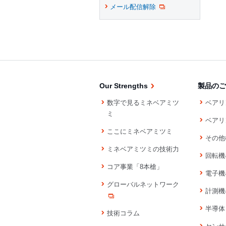
メール配信解除
Our Strengths
製品のご
数字で見るミネベアミツ
ベアリ
ミ
ベアリ
ここにミネベアミツミ
その他
ミネベアミツミの技術力
回転機
コア事業「8本槍」
電子機
グローバルネットワーク
計測機
半導体
技術コラム