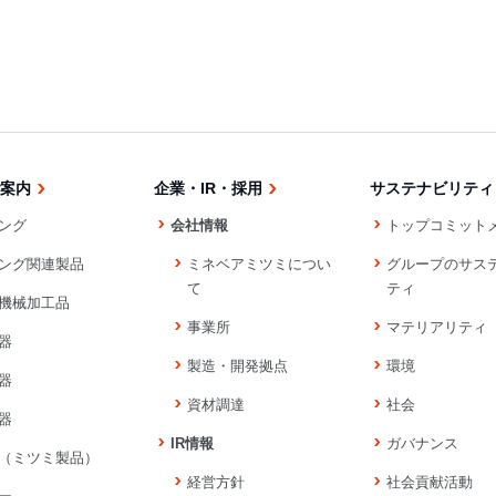
案内
企業・IR・採用
サステナビリティ
ング
会社情報
トップコミット
ング関連製品
ミネベアミツミについ
グループのサス
て
ティ
機械加工品
事業所
マテリアリティ
器
製造・開発拠点
環境
器
資材調達
社会
器
IR情報
ガバナンス
（ミツミ製品）
経営方針
社会貢献活動