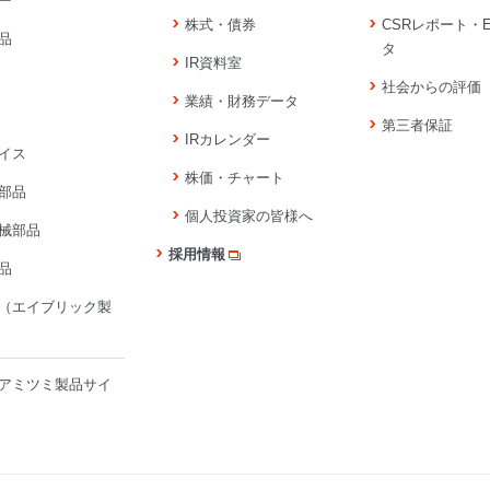
ー
株式・債券
CSRレポート・
品
タ
IR資料室
社会からの評価
業績・財務データ
第三者保証
IRカレンダー
イス
株価・チャート
部品
個人投資家の皆様へ
械部品
採用情報
品
（エイブリック製
アミツミ製品サイ