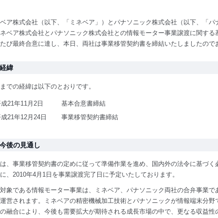
ベア株式会社（以下、「ミネベア」）とパナソニック株式会社（以下、「パナソ
ネベア株式会社とパナソニック株式会社との情報モーター事業譲渡に関する
たび最終合意に達し、本日、両社は事業移管契約書を締結いたしましたので
. 経緯
までの経緯は以下のとおりです。
成21年11月2日
基本合意書締結
成21年12月24日
事業移管契約書締結
. 今後の見通し
は、事業移管契約書の定めに従って準備作業を進め、国内外の法令に基づく
に、2010年4月1日を事業譲渡完了日に予定いたしております。
対象である情報モーター事業は、ミネベア、パナソニック両社の合弁事業で
運営されます。ミネベアの精密機械加工技術とパナソニックが情報端末分野
の融合により、今後も需要拡大が期待される成長市場の中で、更なる収益性