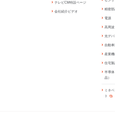
センサ
テレビCM特設ページ
精密部
会社紹介ビデオ
電源
高周波
光デバ
自動車
産業機
住宅製
半導体
品）
ミネベ
ト