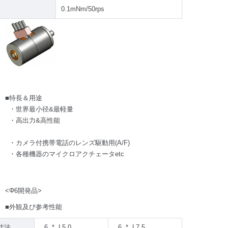
0.1mNm/50rps
■特長＆用途
・世界最小径&最軽量
・高出力&高性能
・カメラ付携帯電話のレンズ駆動用(A/F)
・各種機器のマイクロアクチェータetc
<
Φ
6開発品>
■外観及び参考性能
寸法
6 * L5.0
6 * L7.5