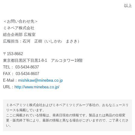
以上
＜お問い合わせ先＞
ミネベア株式会社
総合企画部 広報室
広報担当：石河 正樹（いしかわ まさき）
〒153-8662
東京都目黒区下目黒1-8-1 アルコタワー19階
TEL： 03-5434-8637
FAX： 03-5434-8607
E-Mail：
mishikaw@minebea.co.jp
URL：
http://www.minebea.co.jp/
ミネベアミツミ株式会社およびミネベアミツミグループ各社の、おもなニュースリ
リースを掲載しています。
ここに掲載されている情報は、発表日現在の情報です。製品または商品の仕様変
更・販売終了等により、最新の情報と異なる場合がございますので、ご了承くださ
い。