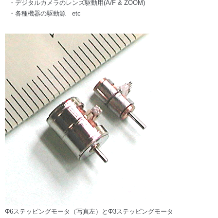
・デジタルカメラのレンズ駆動用(A/F & ZOOM)
・各種機器の駆動源 etc
Φ
6ステッピングモータ（写真左）と
Φ
3ステッピングモータ