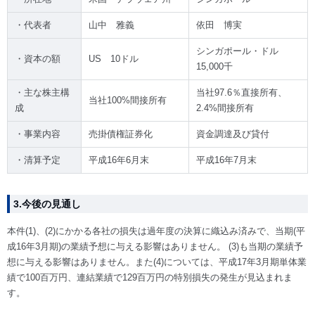
・代表者
山中 雅義
依田 博実
シンガポール・ドル
・資本の額
US 10ドル
15,000千
・主な株主構
当社97.6％直接所有、
当社100%間接所有
成
2.4%間接所有
・事業内容
売掛債権証券化
資金調達及び貸付
・清算予定
平成16年6月末
平成16年7月末
3.今後の見通し
本件(1)、(2)にかかる各社の損失は過年度の決算に織込み済みで、当期(平
成16年3月期)の業績予想に与える影響はありません。 (3)も当期の業績予
想に与える影響はありません。また(4)については、平成17年3月期単体業
績で100百万円、連結業績で129百万円の特別損失の発生が見込まれま
す。