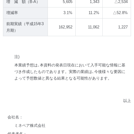
増 減 額（B-A）
5,605
1,343
△2,534
増減率
3.1%
11.2%
△52.8%
前期実績（平成15年3
162,952
11,062
1,227
月期）
注)
本業績予想は､本資料の発表日現在において入手可能な情報に基
づき作成したものであります。実際の業績は､今後様々な要因に
よって予想数値と異なる結果となる可能性があります。
以上
会社名：
ミネベア株式会社
代表者名：