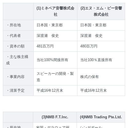
(1)ミネベア音響株式会
(2)エヌ・エム・ビー音響
社
株式会社
・所在地
日本国・東京都
日本国・東京都
・代表者
深渡瀬 俊史
深渡瀬 俊史
・資本の額
481百万円
480百万円
・主な株主構
当社100%間接所有
当社100％直接所有
成
スピーカーの開発・製
・事業内容
株式の保有
造
・清算予定
平成16年12月末
平成16年12月末
(3)NMB F.T.Inc.
(4)NMB Trading Pte.Ltd.
・所在地
米国・デラウェア州
シンガポール