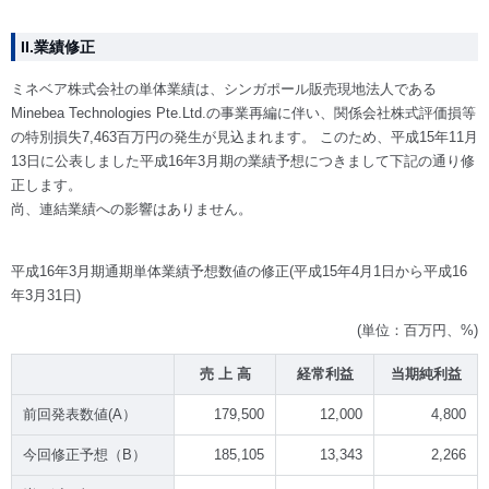
II.業績修正
ミネベア株式会社の単体業績は、シンガポール販売現地法人である
Minebea Technologies Pte.Ltd.の事業再編に伴い、関係会社株式評価損等
の特別損失7,463百万円の発生が見込まれます。 このため、平成15年11月
13日に公表しました平成16年3月期の業績予想につきまして下記の通り修
正します。
尚、連結業績への影響はありません。
平成16年3月期通期単体業績予想数値の修正(平成15年4月1日から平成16
年3月31日)
(単位：百万円、%)
売 上 高
経常利益
当期純利益
前回発表数値(A）
179,500
12,000
4,800
今回修正予想（B）
185,105
13,343
2,266