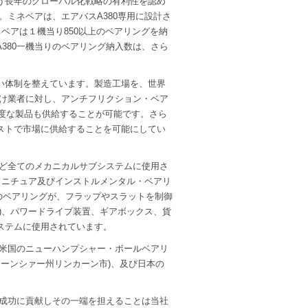
う長年のグローバル化戦略の有利性を認め
。ミネベアは、エアバスA380専用に設計さ
ベアは１機当り850以上のベアリングを納
380一機当りのベアリング納入数は、さら
い体制を整えています。製造工場を、世界
請け業者に対し、アンチフリクション・ベア
高度な製品も供給することが可能です。さら
ストで市場に供給することを可能にしてい
殆ど全てのメカニカルサブシステムに使用さ
ミニチュア及びインストルメンタル・ベアリ
等のベアリングが、フラップやスラットを制御
)、パワードライブ装置、ギアボックス、貨
ステムに使用されています。
、米国のニューハンプシャー・ボールベアリ
カーンシァー州リンカーン市)、及び日本の
の成功に貢献しその一端を担えることは当社