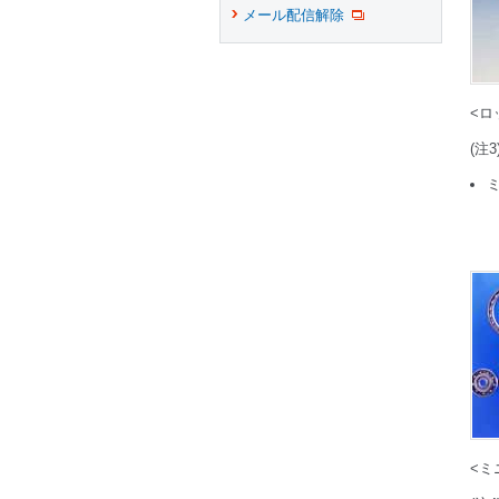
メール配信解除
<ロ
(注3
<ミ