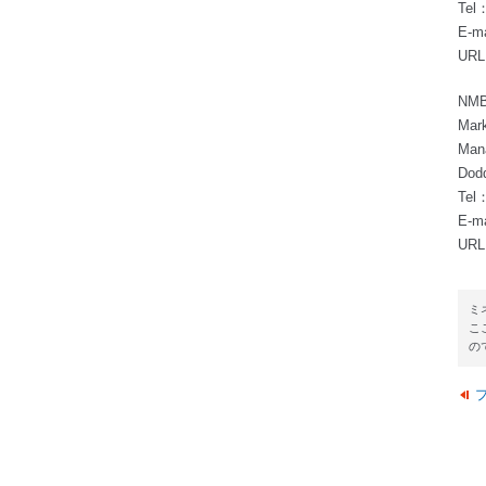
Tel
E-m
UR
NMB
Mark
Mana
Dodd
Tel
E-m
URL:
ミ
こ
の