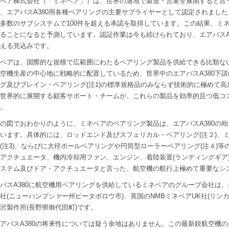
ベア株式会社（「ミネベア」）は、世界の適地で製造・営業を展開すると言
、エアバスA380用各種ベアリングの主要サプライヤーとして認定されました
多数のサブシステムで100件を超える承認を取得しています。この結果、ミネ
ることになると予測しています。認証作業は今も続けられており、エアバスA
える見込みです。
ベアは、国際的な規模で広範囲にわたるベアリング製品を供給できる比類な
空機生産の中心地に戦略的に配置しているため、世界中のエアバスA380下
グ及びプレイン・ベアリング(注1)の標準規格品のみならず技術的に極めて
世界的に展開する顧客サポート・チームが、これらの製品を効率的且つ低コ
。
の図でおわかりのように、ミネベアのベアリング製品は、エアバスA380の
います。具体的には、ロッドエンド及びスフェリカル・ベアリング(注２)、
(注3)、ならびに大径ボールベアリングや円筒型ローラーベアリング(注４)
アクチュエータ、機内冷却用ファン、エンジン、着陸装置(ランディングギア
システム及びドア・アクチュエータと言った、航空機の航行上極めて重要なシ
バスA380に航空機用ベアリングを供給しているミネベアのグループ会社は
社(ニューハンプシァー州ピータボロウ市)、英国のNMBミネベアUK社(リン
沢製作所(長野県御代田町)です。
アバスA380の将来性については疑う余地はありません。この最新鋭航空機