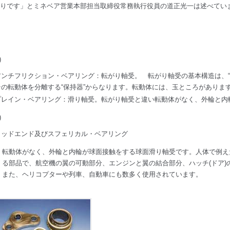
りです」とミネベア営業本部担当取締役常務執行役員の道正光一は述べてい
)
アンチフリクション・ベアリング：転がり軸受。 転がり軸受の基本構造は、“外輪
その転動体を分離する“保持器”からなります。転動体には、玉ところがありま
プレイン・ベアリング：滑り軸受。転がり軸受と違い転動体がなく、外輪と内
)
ロッドエンド及びスフェリカル・ベアリング
転動体がなく、外輪と内輪が球面接触をする球面滑り軸受です。人体で例え
る部品で、航空機の翼の可動部分、エンジンと翼の結合部分、ハッチ(ドア)
また、ヘリコプターや列車、自動車にも数多く使用されています。