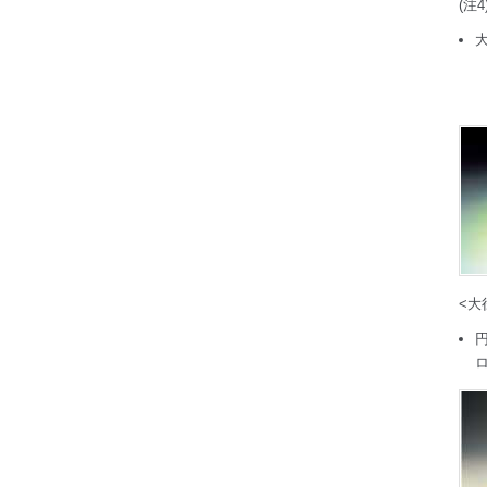
(注4
<大