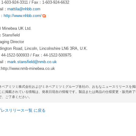
：1-603-924-3311 / Fax：1-603-924-6632
ail：
rnattila@nhbb.com
L：
http://www.nhbb.com/
 Minebea UK Ltd.
 Stansfield
ging Director
ington Road, Lincoln, Lincolnshire LN6 3RA, U.K.
：44-1522-500933 / Fax：44-1522-500975
ail：
mark.stansfield@nmb.co.uk
http://www.nmb-minebea.co.uk
ネベアミツミ株式会社およびミネベアミツミグループ各社の、おもなニュースリリースを掲
こに掲載されている情報は、発表日現在の情報です。製品または商品の仕様変更・販売終了
で、ご了承ください。
プレスリリース一覧 に戻る