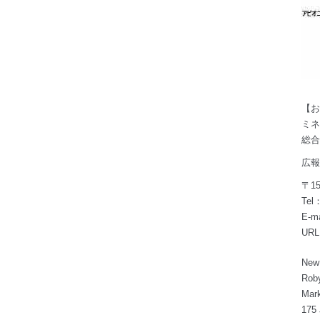
【お
ミネ
総合
広報
〒1
Tel
E-ma
URL
New 
Roby
Mar
175 