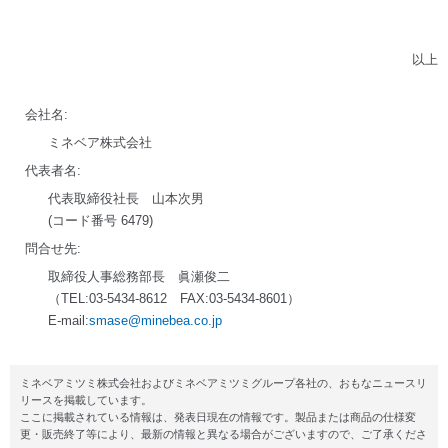
以上
会社名:
ミネベア株式会社
代表者名:
代表取締役社長 山本次男
(コード番号 6479)
問合せ先:
取締役人事総務部長 眞瀬俊二
（TEL:03-5434-8612 FAX:03-5434-8601）
E-mail:
smase@minebea.co.jp
ミネベアミツミ株式会社およびミネベアミツミグループ各社の、おもなニュースリ
リースを掲載しています。
ここに掲載されている情報は、発表日現在の情報です。製品または商品の仕様変
更・販売終了等により、最新の情報と異なる場合がございますので、ご了承くださ