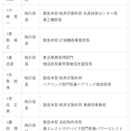
○小
執行役
製造本部 軽井沢製作所 生産技術センター長
林 英
員
兼工機部長
一
○新
執行役
島 基
製造本部 計測機器事業部長
員
之
○森
執行役
東京事務管理部門
忠彦
員
物流部長兼営業物流支援室長
○矢
執行役
製造本部 軽井沢製作所
島 裕
員
ベアリング部門長兼ベアリング製造部長
孝
○岩
執行役
佐 正
製造本部 軽井沢製作所 事務所事務長
員
男
○藤
製造本部 浜松制作所長
執行役
田 博
兼エレクトロデバイス部門長兼パワーエレクト