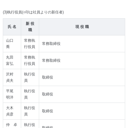
(3)執行役員(○印は社員よりの新任者)
新 役
氏 名
現 役 職
職
山口
常務執
常務取締役
喬
行役員
丸田
常務執
常務取締役
富弘
行役員
沢村
執行役
取締役
貞夫
員
平尾
執行役
取締役
明洋
員
大木
執行役
取締役
貞彦
員
仲 卓
執行役
取締役