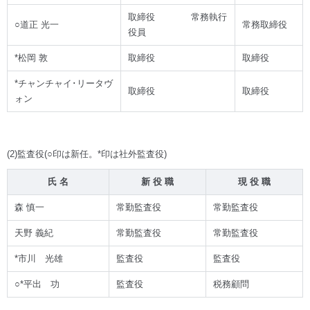
取締役 常務執行
○道正 光一
常務取締役
役員
*松岡 敦
取締役
取締役
*チャンチャイ･リータヴ
取締役
取締役
ォン
(2)監査役(○印は新任。*印は社外監査役)
氏 名
新 役 職
現 役 職
森 慎一
常勤監査役
常勤監査役
天野 義紀
常勤監査役
常勤監査役
*市川 光雄
監査役
監査役
○*平出 功
監査役
税務顧問