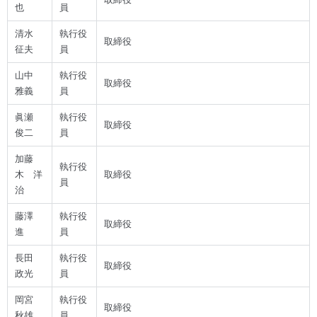
也
員
清水
執行役
取締役
征夫
員
山中
執行役
取締役
雅義
員
眞瀬
執行役
取締役
俊二
員
加藤
執行役
木 洋
取締役
員
治
藤澤
執行役
取締役
進
員
長田
執行役
取締役
政光
員
岡宮
執行役
取締役
秋雄
員