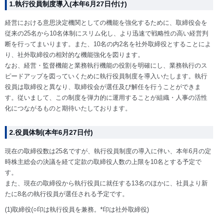
1.執行役員制度導入(本年6月27日付け)
経営における意思決定機関としての機能を強化するために、取締役会を
従来の25名から10名体制にスリム化し、より迅速で戦略性の高い経営判
断を行ってまいります。また、10名の内2名を社外取締役とすることによ
り、社外取締役の相対的な機能強化を図ります。
なお、経営・監督機能と業務執行機能の役割を明確にし、業務執行のス
ピードアップを図っていくために執行役員制度を導入いたします。執行
役員は取締役と異なり、取締役会が選任及び解任を行うことができま
す。従いまして、この制度を弾力的に運用することが組織・人事の活性
化につながるものと期待いたしております。
2.役員体制(本年6月27日付)
現在の取締役数は25名ですが、執行役員制度の導入に伴い、本年6月の定
時株主総会の決議を経て定款の取締役人数の上限を10名とする予定で
す。
また、現在の取締役から執行役員に就任する13名のほかに、社員より新
たに8名の執行役員が選任される予定です。
(1)取締役(○印は執行役員を兼務。*印は社外取締役)