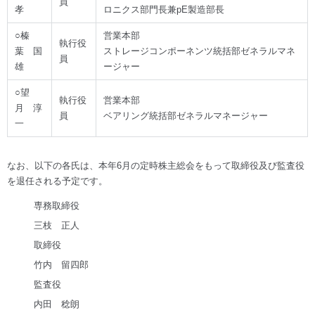
員
孝
ロニクス部門長兼pE製造部長
○榛
営業本部
執行役
葉 国
ストレージコンポーネンツ統括部ゼネラルマネ
員
雄
ージャー
○望
執行役
営業本部
月 淳
員
ベアリング統括部ゼネラルマネージャー
一
なお、以下の各氏は、本年6月の定時株主総会をもって取締役及び監査役
を退任される予定です。
専務取締役
三枝 正人
取締役
竹内 留四郎
監査役
内田 稔朗