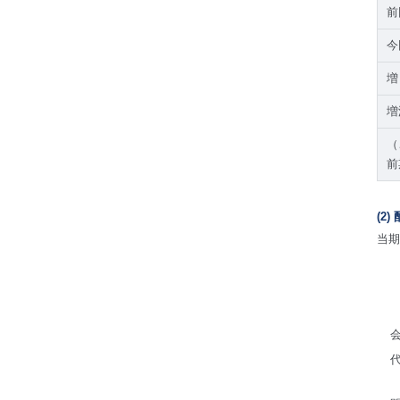
前
今
増
増
（
前
(2
当期