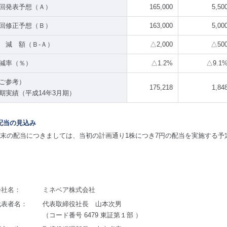
回発表予想（Ａ）
165,000
5,50
回修正予想（Ｂ）
163,000
5,00
 減 額（Ｂ-Ａ）
△2,000
△50
減率（％）
△1.2%
△9.1
ご参考）
175,218
1,84
期実績（平成14年3月期）
) 配当の見込み
末の配当につきましては、当初の計画通り1株につき7円の配当を実施する予
会社名：
ミネベア株式会社
代表者名：
代表取締役社長 山本次男
（コード番号 6479 東証第１部 ）