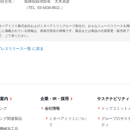
問合せ先：
取締役経理部長 大木貞彦
（TEL. 03-5434-8611 ）
ネベアミツミ株式会社およびミネベアミツミグループ各社の、おもなニュースリリースを掲
こに掲載されている情報は、発表日現在の情報です。製品または商品の仕様変更・販売終了
で、ご了承ください。
プレスリリース一覧 に戻る
案内
企業・IR・採用
サステナビリティ
ング
会社情報
トップコミット
ング関連製品
ミネベアミツミについ
グループのサス
て
ティ
機械加工品