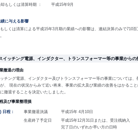
売却もしくは清算時期 ：
平成15年9月
)業績に与える影響
もしくは清算による平成15年3月期の業績への影響は、連結決算のみで710百万
。
I.スイッチング電源、インダクター、トランスフォーマー等の事業からの
事業撤退の理由
ッチング電源、インダクター及びトランスフォーマー等の事業については、
が、 現在の状況からみて近い将来、事業の拡大及び業績の改善をはかるこ
に撤退することを決定いたしました。
日程及び事業整理損
1) 日程：
事業撤退決議
平成15年 4月10日
生産終了予定日
平成15年12月31日または、受注残納入
完了日のいずれか早い方の日時