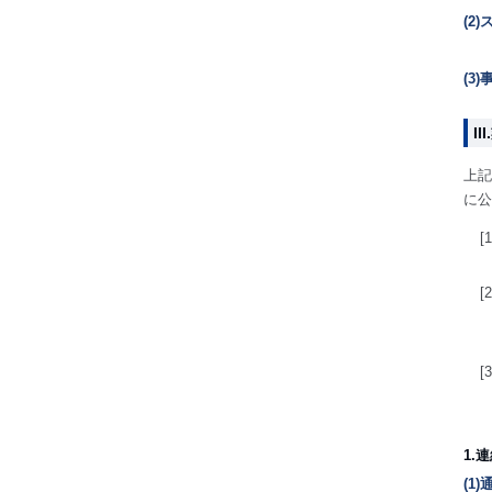
(2
(3
I
上記
に公
[1
[2
[3
1.
(1