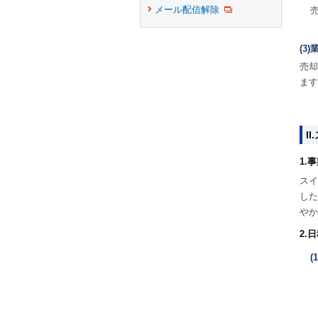
メール配信解除
(3
売却
ます
I
1.
スイ
した
やか
2.
(