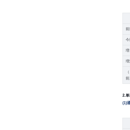
前
今
増
増
（
前
2.
(1