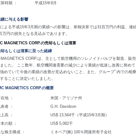
清算時期 ：
平成15年9月
)業績に与える影響
による平成15年3月期の業績への影響は、単独決算では31百万円の利益、連
5百万円の損失となる見込みであります。
IMC MAGNETICS CORP.の売却もしくは清算
)売却もしくは清算に至った経緯
C MAGNETICS CORP.は、主として航空機用のソレノイドバルブを製造、
ました。 ここ数年、航空機関連需要の減少により業績が低迷し改善に努めて
強めていて今後の業績の改善が見込めないこと、また、グループﾟ内での相
することに決定いたしました。
IMC MAGNETICS CORP.の概要
所在地 ：
米国・アリゾナ州
代表者 ：
G.H. Davidson
売上高 ：
US$ 13,564千（平成15年3月期）
資本の額 ：
US$ 5,082千
主な株主構成 ：
ミネベア(株) 100％間接所有子会社