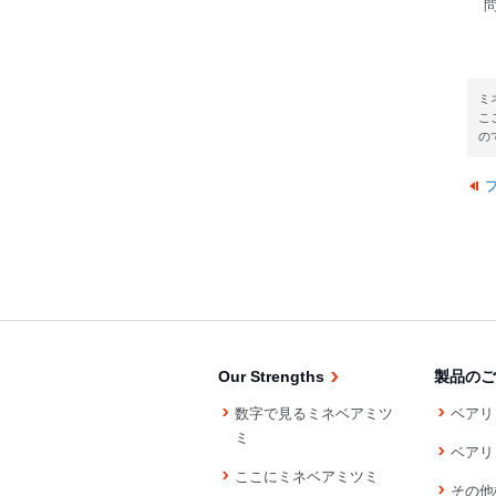
ミ
こ
の
Our Strengths
製品のご
数字で見るミネベアミツ
ベアリ
ミ
ベアリ
ここにミネベアミツミ
その他