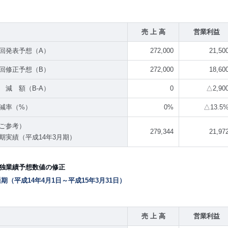
売 上 高
営業利益
回発表予想（A）
272,000
21,50
回修正予想（B）
272,000
18,60
 減 額（B-A）
0
△2,90
減率（%）
0%
△13.5
ご参考）
279,344
21,97
期実績（平成14年3月期）
単独業績予想数値の修正
)通期（平成14年4月1日～平成15年3月31日）
売 上 高
営業利益