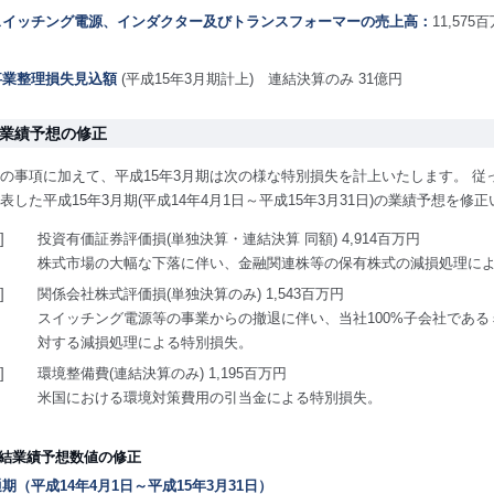
)スイッチング電源、インダクター及びトランスフォーマーの売上高：
11,57
)事業整理損失見込額
(平成15年3月期計上) 連結決算のみ 31億円
II.業績予想の修正
の事項に加えて、平成15年3月期は次の様な特別損失を計上いたします。 従っ
表した平成15年3月期(平成14年4月1日～平成15年3月31日)の業績予想を修
]
投資有価証券評価損(単独決算・連結決算 同額) 4,914百万円
株式市場の大幅な下落に伴い、金融関連株等の保有株式の減損処理に
]
関係会社株式評価損(単独決算のみ) 1,543百万円
スイッチング電源等の事業からの撤退に伴い、当社100%子会社であ
対する減損処理による特別損失。
]
環境整備費(連結決算のみ) 1,195百万円
米国における環境対策費用の引当金による特別損失。
連結業績予想数値の修正
)通期（平成14年4月1日～平成15年3月31日）