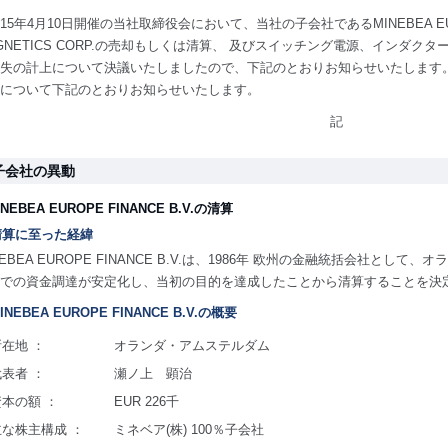
15年4月10日開催の当社取締役会において、当社の子会社であるMINEBEA EUROP
GNETICS CORP.の売却もしくは清算、 及びスイッチング電源、インダ
失の計上について決議いたしましたので、下記のとおりお知らせいたします
について下記のとおりお知らせいたします。
記
.子会社の異動
INEBEA EUROPE FINANCE B.V.の清算
)清算に至った経緯
NEBEA EUROPE FINANCE B.V.は、1986年 欧州の金融統括会社と
での資金調達が安定化し、当初の目的を達成したことから清算することを決
MINEBEA EUROPE FINANCE B.V.の概要
所在地 ：
オランダ・アムステルダム
代表者 ：
瀬ノ上 顕治
資本の額 ：
EUR 226千
主な株主構成 ：
ミネベア(株) 100％子会社