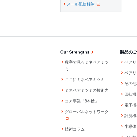
メール配信解除
Our Strengths
製品のご
数字で見るミネベアミツ
ベアリ
ミ
ベアリ
ここにミネベアミツミ
その他
ミネベアミツミの技術力
回転機
コア事業「8本槍」
電子機
グローバルネットワーク
計測機
半導体
技術コラム