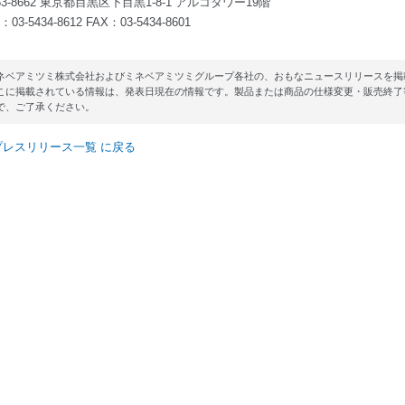
53-8662 東京都目黒区下目黒1-8-1 アルコタワー19階
03-5434-8612 FAX：03-5434-8601
ネベアミツミ株式会社およびミネベアミツミグループ各社の、おもなニュースリリースを掲
こに掲載されている情報は、発表日現在の情報です。製品または商品の仕様変更・販売終了
で、ご了承ください。
プレスリリース一覧 に戻る