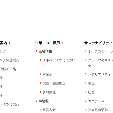
案内
企業・IR・採用
サステナビリティ
ング
会社情報
トップコミット
ング関連製品
ミネベアミツミについ
グループのサス
て
ティ
機械加工品
事業所
マテリアリティ
器
製造・開発拠点
環境
器
資材調達
社会
器
IR情報
ガバナンス
（ミツミ製品）
経営方針
社会貢献活動