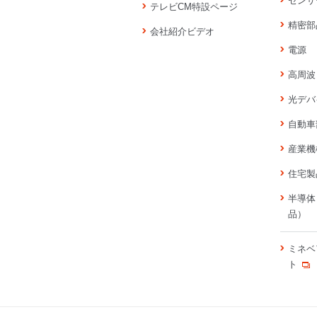
センサ
テレビCM特設ページ
精密部
会社紹介ビデオ
電源
高周波
光デバ
自動車
産業機
住宅製
半導体
品）
ミネベ
ト