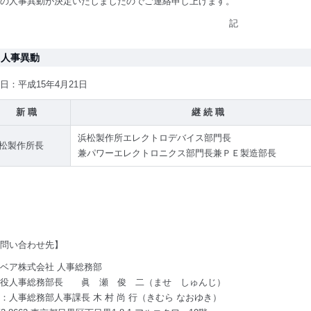
の人事異動が決定いたしましたのでご連絡申し上げます。
記
．人事異動
日：平成15年4月21日
新 職
継 続 職
浜松製作所エレクトロデバイス部門長
松製作所長
兼パワーエレクトロニクス部門長兼ＰＥ製造部長
問い合わせ先】
ベア株式会社 人事総務部
締役人事総務部長 眞 瀬 俊 二（ませ しゅんじ）
：人事総務部人事課長 木 村 尚 行（きむら なおゆき）