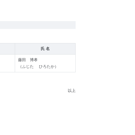
氏 名
藤田 博孝
（ふじた ひろたか）
以上