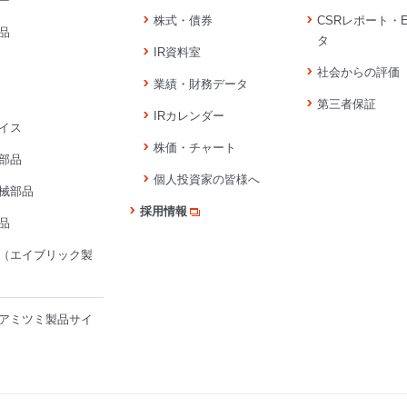
ー
株式・債券
CSRレポート・
品
タ
IR資料室
社会からの評価
業績・財務データ
第三者保証
IRカレンダー
イス
株価・チャート
部品
個人投資家の皆様へ
械部品
採用情報
品
（エイブリック製
アミツミ製品サイ