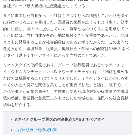
当社グループ最大規模の生産拠点となっている。
タイに進出した当初から、当社はものづくりへの情熱とこだわりをタイ
に根付かせることを目指した。高品質の製品を誰よりもより多く、効率
的に生産し、世の中に提供していく「真摯なものづくり」を追求してい
くためには、当社自体がその土地に根付くことが重要であったし、地域
とともに発展することが社会的責任であると考えたからだ。このような
考え方から、環境対策、従業員、地域社会・住民への配慮はNMBミネベ
アタイ（以下ミネベアタイ）にとって当然のことであった。
ミネベアタイの取締役であり、グループ執行役員であるウッティチャ
イ・ウドムガンチャナナン（以下ウッティチャイ）は、「利益を求める
だけでは成長することはできませんでした。ミネベアタイにかかわるす
べての人との良好な関係を築くことが重要でした」と話す。以下で、ミ
ネベアタイが企業の責任として推進してきた環境対策や従業員の労働環
境の整備、従業員の創意工夫をもとにした地域社会・住民への社会貢献
活動を紹介する。
ミネベアグループ最大の生産拠点NMBミネベアタイ
こだわり抜いた環境対策