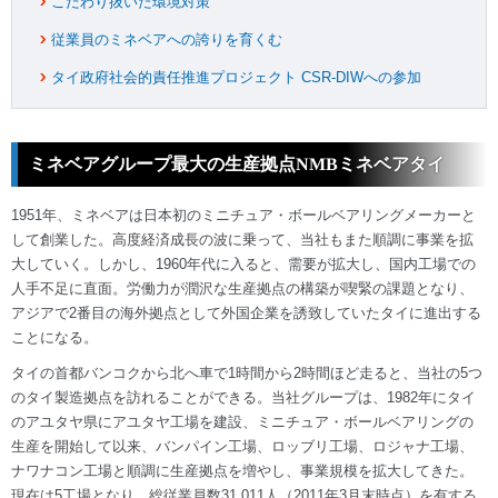
こだわり抜いた環境対策
従業員のミネベアへの誇りを育くむ
タイ政府社会的責任推進プロジェクト CSR-DIWへの参加
ミネベアグループ最大の生産拠点NMBミネベアタイ
1951年、ミネベアは日本初のミニチュア・ボールベアリングメーカーと
して創業した。高度経済成長の波に乗って、当社もまた順調に事業を拡
大していく。しかし、1960年代に入ると、需要が拡大し、国内工場での
人手不足に直面。労働力が潤沢な生産拠点の構築が喫緊の課題となり、
アジアで2番目の海外拠点として外国企業を誘致していたタイに進出する
ことになる。
タイの首都バンコクから北へ車で1時間から2時間ほど走ると、当社の5つ
のタイ製造拠点を訪れることができる。当社グループは、1982年にタイ
のアユタヤ県にアユタヤ工場を建設、ミニチュア・ボールベアリングの
生産を開始して以来、バンパイン工場、ロッブリ工場、ロジャナ工場、
ナワナコン工場と順調に生産拠点を増やし、事業規模を拡大してきた。
現在は5工場となり、総従業員数31,011人（2011年3月末時点）を有する