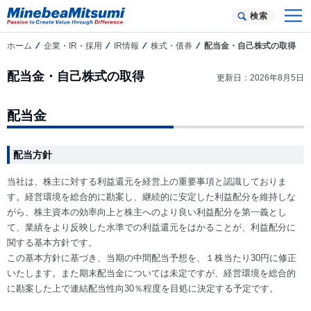
検索
ホーム
企業・IR・採用
IR情報
株式・債券
配当金・自己株式の取得
配当金・自己株式の取得
更新日：2026年8月5日
配当金
配当方針
当社は、株主に対する利益還元を経営上の重要事項と認識しておりま
す。経営環境を総合的に勘案し、継続的に安定した利益配分を維持しな
がら、株主資本の効率向上と株主へのより良い利益配分を第一義とし
て、業績をより反映した水準での利益還元をはかることが、利益配分に
関する基本方針です。
この基本方針に基づき、当期の中間配当予想を、１株当たり30円に修正
いたします。また期末配当金については未定ですが、経営環境を総合的
に勘案した上で連結配当性向30％程度を目処に決定する予定です。