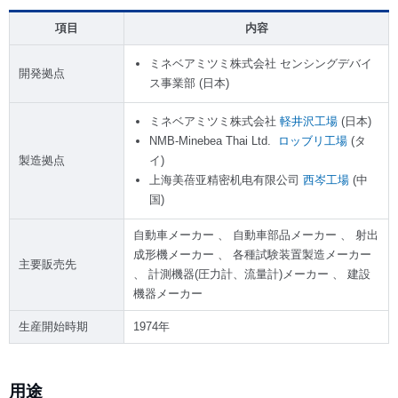
項目
内容
ミネベアミツミ株式会社 センシングデバイ
開発拠点
ス事業部 (日本)
ミネベアミツミ株式会社
軽井沢工場
(日本)
NMB-Minebea Thai Ltd.
ロッブリ工場
(タ
製造拠点
イ)
上海美蓓亚精密机电有限公司
西岑工場
(中
国)
自動車メーカー 、 自動車部品メーカー 、 射出
成形機メーカー 、 各種試験装置製造メーカー
主要販売先
、 計測機器(圧力計、流量計)メーカー 、 建設
機器メーカー
生産開始時期
1974年
用途