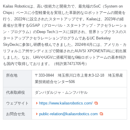
Kailas Roboticsは、高い技術力と開発力で、最先端のSoC（System on
Chips）ベースに小型軽量化を実現した革新的なロボットアームの開発を
行う、2022年に設立されたスタートアップです。Kailasは、2023年の経
産省が主導するGSAP（グローバル・スタートアップ・アクセラレーショ
ン・プログラム）のDeep Techコースに採択され、世界トップクラスのス
タートアップアクセラレーションプログラムであるUC Berkeley
SkyDeckに参加し研鑽を積んできました。2024年4月には、アメリカ・カ
リフォルニア州サンディエゴで開催されたAUVSI XPONENTIALに初出展
しました。なお、UAVやUGVに搭載可能な6軸ロボットアームの基本特許
も国内で取得しております。（特許第7471705号）
所在地
〒333-0844 埼玉県川口市上青木3-12-18 埼玉県産
業技術総合センター506
代表取締役
ダンバダルジャ・ムンフバヤル
ウェブサイト
https://www.kailasrobotics.com/
お問合せ先
public-relation@kailasrobotics.com