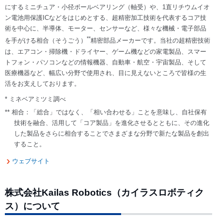
にするミニチュア・小径ボールベアリング（軸受）や、1直リチウムイオ
ン電池用保護ICなどをはじめとする、超精密加工技術を代表するコア技
術を中心に、半導体、モーター、センサーなど、様々な機械・電子部品
**
を手がける相合（そうごう）
精密部品メーカーです。当社の超精密技術
は、エアコン・掃除機・ドライヤー、ゲーム機などの家電製品、スマー
トフォン・パソコンなどの情報機器、自動車・航空・宇宙製品、そして
医療機器など、幅広い分野で使用され、目に見えないところで皆様の生
活をお支えしております。
* ミネベアミツミ調べ
** 相合：「総合」ではなく、「相い合わせる」ことを意味し、自社保有
技術を融合、活用して「コア製品」を進化させるとともに、その進化
した製品をさらに相合することでさまざまな分野で新たな製品を創出
すること。
ウェブサイト
株式会社Kailas Robotics（カイラスロボティク
ス）について