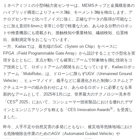
ミネベアミツミの小型6軸力覚センサーは、MEMSチップと金属構造体の
ハイブリッド構造によりフォース3軸、モーメント3軸を検出します。ア
ナログセンサーと比べてノイズに強く、正確なデータの取得が可能なこ
とに加え直径9.6mmと非常に小型で軽量なため、あらゆる分野のロボッ
トや検査機器にも搭載され、接触検知や重量検知、繊細検知、位置検
出、振動測定等をおこなっています。
一方、Kailasでは、最先端のSoC（Sytem on Chip）をベースに
FPGA（Field Programmable Gate Array）から設計することで小型化を実
現するとともに、支点が動いても確実にアームで対象物を掴む技術をコ
ア技術として、ロボットアームの開発をおこなっています。Kailasロボッ
トアーム「MobiRobo」は、ドローンに限らずUGV（Unmanned Ground
Vehicle）、ヒューマノイド、義手などに最適化された制御システムとア
クチュエーターの組み合わせにより、あらゆるロボットに必要となる革
新的なアームとして、2025年1月には、世界最大のテクノロジー見本市
®
「CES
2025」において、コンシューマー技術製品における優れたデザ
®
インとエンジニアリングを称える「CES Innovation Awards
」を受賞し
ました。
昨今、人手不足や自然災害の多発にともない、被災地等危険地域におけ
る危険物除去作業のためのAGV（Automated Guided Vehicle）や