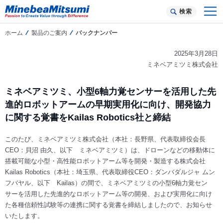
検索
ホーム
製品のご案内
バックナンバー
2025年3月28日
ミネベアミツミ株式会社
ミネベアミツミ、小型6軸力覚センサーを活用した先
進的ロボットアームの早期実用化に向け、開発協力
に関する覚書をKailas Robotics社と締結
このたび、ミネベアミツミ株式会社（本社：長野県、代表取締役会長
CEO：貝沼 由久、以下 ミネベアミツミ）は、ドローンなどの移動体に
搭載可能な小型・高性能ロボットアーム等を開発・製造する株式会社
Kailas Robotics（本社：埼玉県、代表取締役CEO：ダンバダルジャ ムン
フバヤル、以下 Kailas）の間で、ミネベアミツミの小型6軸力覚セン
サーを活用した先進的なロボットアーム等の開発、および実用化に向け
た各種信頼性試験等の連携に関する覚書を締結しましたので、お知らせ
いたします。