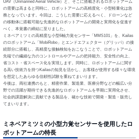
UAV（Unmanned Aerial Vehicle）と、そこに搭載されるロボットアーム
の需要は高まると同時に、ロボットアームの高精度化・小型軽量化は急
務となっています。今回は、こうした需要に応えるべく、ドローンなど
の移動体に搭載可能な先進的なロボットアームの開発と実用化を促進す
べく、本覚書の締結に至りました。
ミネベアミツミの高精度な小型6軸力覚センサー「MMS101」を、Kailas
のロボットアーム「MobiRobo」とエンドエフェクター（グリッパ）の接
続部分に搭載し、高精度な接触検知をおこなうことで、ロボットアーム
先端での繊細な力のコントロールやアームの把持能力、安全性の向上、
省コスト・省スペース化を実現します。同時に、ロボットアームに関す
る高い技術力を持つKailasの知見を活かし、お客様が使用する様々な環境
を想定したあらゆる信頼性試験を重ねてまいります。
今後は、両社連携のもと、精密作業、製造業、医療分野などの幅広い分
野での活躍が期待できる先進的なロボットアームを早期に実用化させ、
社会的課題解決に貢献できる製品を、確かな技術で開発・製造・販売し
てまいります。
ミネベアミツミの小型力覚センサーを使用したロ
ボットアームの特長