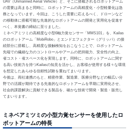
UAV（Unmanned Aerial Vehicle）と、そこに搭載されるロボットアーム
の需要は高まると同時に、ロボットアームの高精度化・小型軽量化は急
務となっています。今回は、こうした需要に応えるべく、ドローンなど
の移動体に搭載可能な先進的なロボットアームの開発と実用化を促進す
べく、本覚書の締結に至りました。
ミネベアミツミの高精度な小型6軸力覚センサー「MMS101」を、Kailas
のロボットアーム「MobiRobo」とエンドエフェクター（グリッパ）の接
続部分に搭載し、高精度な接触検知をおこなうことで、ロボットアーム
先端での繊細な力のコントロールやアームの把持能力、安全性の向上、
省コスト・省スペース化を実現します。同時に、ロボットアームに関す
る高い技術力を持つKailasの知見を活かし、お客様が使用する様々な環境
を想定したあらゆる信頼性試験を重ねてまいります。
今後は、両社連携のもと、精密作業、製造業、医療分野などの幅広い分
野での活躍が期待できる先進的なロボットアームを早期に実用化させ、
社会的課題解決に貢献できる製品を、確かな技術で開発・製造・販売し
てまいります。
ミネベアミツミの小型力覚センサーを使用したロ
ボットアームの特長