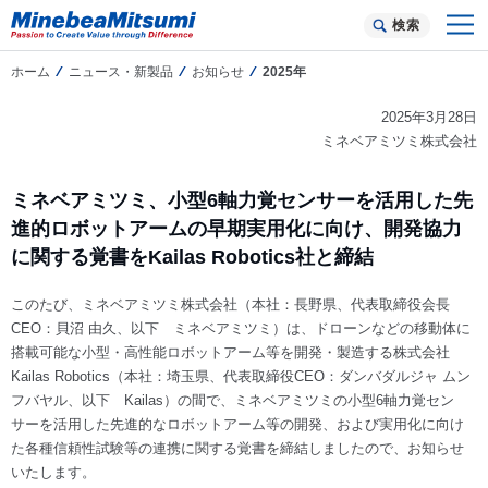
検索
ホーム
ニュース・新製品
お知らせ
2025年
2025年3月28日
ミネベアミツミ株式会社
ミネベアミツミ、小型6軸力覚センサーを活用した先
進的ロボットアームの早期実用化に向け、開発協力
に関する覚書をKailas Robotics社と締結
このたび、ミネベアミツミ株式会社（本社：長野県、代表取締役会長
CEO：貝沼 由久、以下 ミネベアミツミ）は、ドローンなどの移動体に
搭載可能な小型・高性能ロボットアーム等を開発・製造する株式会社
Kailas Robotics（本社：埼玉県、代表取締役CEO：ダンバダルジャ ムン
フバヤル、以下 Kailas）の間で、ミネベアミツミの小型6軸力覚セン
サーを活用した先進的なロボットアーム等の開発、および実用化に向け
た各種信頼性試験等の連携に関する覚書を締結しましたので、お知らせ
いたします。