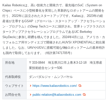
Kailas Roboticsは、高い技術力と開発力で、最先端のSoC（System on
Chips）ベースに小型軽量化を実現した革新的なロボットアームの開発を
行う、2022年に設立されたスタートアップです。Kailasは、2023年の経
産省が主導するGSAP（グローバル・スタートアップ・アクセラレーショ
ン・プログラム）のDeep Techコースに採択され、世界トップクラスのス
タートアップアクセラレーションプログラムであるUC Berkeley
SkyDeckに参加し研鑽を積んできました。2024年4月には、アメリカ・カ
リフォルニア州サンディエゴで開催されたAUVSI XPONENTIALに初出展
しました。なお、UAVやUGVに搭載可能な6軸ロボットアームの基本特許
も国内で取得しております。（特許第7471705号）
所在地
〒333-0844 埼玉県川口市上青木3-12-18 埼玉県産
業技術総合センター506
代表取締役
ダンバダルジャ・ムンフバヤル
ウェブサイト
https://www.kailasrobotics.com/
お問合せ先
public-relation@kailasrobotics.com