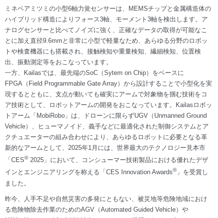
ミネベアミツミの小型6軸力覚センサーは、MEMSチップと金属構造体の
ハイブリッド構造によりフォース3軸、モーメント3軸を検出します。ア
ナログセンサーと比べてノイズに強く、正確なデータの取得が可能なこ
とに加え直径9.6mmと非常に小型で軽量なため、あらゆる分野のロボッ
トや検査機器にも搭載され、接触検知や重量検知、繊細検知、位置検
出、振動測定等をおこなっています。
一方、Kailasでは、最先端のSoC（Sytem on Chip）をベースに
FPGA（Field Programmable Gate Array）から設計することで小型化を実
現するとともに、支点が動いても確実にアームで対象物を掴む技術をコ
ア技術として、ロボットアームの開発をおこなっています。Kailasロボッ
トアーム「MobiRobo」は、ドローンに限らずUGV（Unmanned Ground
Vehicle）、ヒューマノイド、義手などに最適化された制御システムとア
クチュエーターの組み合わせにより、あらゆるロボットに必要となる革
新的なアームとして、2025年1月には、世界最大のテクノロジー見本市
®
「CES
2025」において、コンシューマー技術製品における優れたデザ
®
インとエンジニアリングを称える「CES Innovation Awards
」を受賞し
ました。
昨今、人手不足や自然災害の多発にともない、被災地等危険地域におけ
る危険物除去作業のためのAGV（Automated Guided Vehicle）や