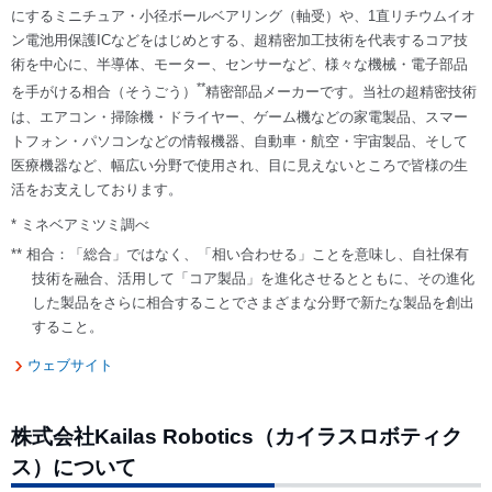
にするミニチュア・小径ボールベアリング（軸受）や、1直リチウムイオ
ン電池用保護ICなどをはじめとする、超精密加工技術を代表するコア技
術を中心に、半導体、モーター、センサーなど、様々な機械・電子部品
**
を手がける相合（そうごう）
精密部品メーカーです。当社の超精密技術
は、エアコン・掃除機・ドライヤー、ゲーム機などの家電製品、スマー
トフォン・パソコンなどの情報機器、自動車・航空・宇宙製品、そして
医療機器など、幅広い分野で使用され、目に見えないところで皆様の生
活をお支えしております。
* ミネベアミツミ調べ
** 相合：「総合」ではなく、「相い合わせる」ことを意味し、自社保有
技術を融合、活用して「コア製品」を進化させるとともに、その進化
した製品をさらに相合することでさまざまな分野で新たな製品を創出
すること。
ウェブサイト
株式会社Kailas Robotics（カイラスロボティク
ス）について