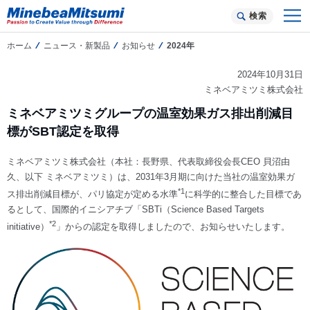
検索
ホーム
ニュース・新製品
お知らせ
2024年
2024年10月31日
ミネベアミツミ株式会社
ミネベアミツミグループの温室効果ガス排出削減目
標がSBT認定を取得
ミネベアミツミ株式会社（本社：長野県、代表取締役会長CEO 貝沼由
久、以下 ミネベアミツミ）は、2031年3月期に向けた当社の温室効果ガ
*1
ス排出削減目標が、パリ協定が定める水準
に科学的に整合した目標であ
るとして、国際的イニシアチブ「SBTi（Science Based Targets
*2
initiative）
」からの認定を取得しましたので、お知らせいたします。