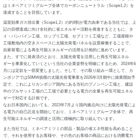
はミネベアミツミグループ全体でカーボンニュートラル（Scope1,2）を
達成することを目指しています。
温室効果ガス排出量（Scope1,2）の約9割が電力由来である当社では、上
記の目標達成に向け全社的に省エネルギー活動を推進するとともに、タ
イ・バンパイン工場、ロッブリ工場、セブミツミ工場など、工場屋根や
工場敷地内の空きスペースに太陽光発電パネルを設置稼働することで、
自家発電による再生可能エネルギーの活用を計画的に進めています。
また、すでに発表済のとおり、太陽光発電を活用した再生可能エネル
ギーを事業化していくという当社の企業姿勢を明確にするため、2024年6
月には定款を一部変更しました。そして、その取り組み一環として、カ
ンボジアでは50MW規模の太陽光発電事業を2026年3月期中に操業開始予
定で、これによりカンボジア国内にある当社のプノンペン工場と、建設
中のプルサット工場の二工場で必要となる電力の全量を再生可能エネル
ギーで対応する計画です。
なお日本国内においても、2023年7月より国内拠点向けに太陽光発電によ
る電力の自己託送を開始しており、ミネベアミツミグループ全体で、再
生可能エネルギーの調達と活用に積極的に取り組んでいます。
また当社では、ミネベアミツミの部品・製品の省エネ性能を高めること
で、それを使用するお客様や、その先のお客様の商品における消費電力