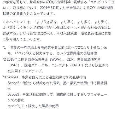
の低減を通じて、世界全体のCO
排出量削減に貢献する「MMIビヨンドゼ
2
ロ」に取り組んでおり、2021年3月期より当社製品によるCO
排出削減貢
2
献量の定量化もおこなっています。
ミネベアミツミは、「より良き品を、より早く、より多く、より安く、
より賢くつくることで持続可能かつ地球にやさしく豊かな社会の実現に
貢献する」という経営理念のもと、今後も脱炭素・環境負荷低減に真摯
に取り組んでまいります。
*1 「世界の平均気温上昇を産業革命以前に比べて2℃より十分低く保
ち、1.5℃に抑える努力をする」という世界共通の長期目標
*2 2015年に世界自然保護基金（WWF）、CDP、世界資源研究所
（WRI）、国連グローバル・コンパクト（UNGC）により設立され
た共同イニシアティブ。
*3 Scope1：事業者自らによる温室効果ガスの直接排出
Scope2：他社から供給された電気、熱・蒸気の使用に伴う間接排
出
Scope3：事業活動に関連して、間接的に排出するサプライチェー
ンでの排出
カテゴリ11：販売した製品の使用