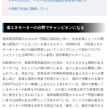
チームの力と、一人一人の試行錯誤が道を切り開いた
技術で社会に貢献していく
省エネモーターの分野でチャンピオンになる
地球環境問題やエネルギー問題の深刻化に伴い、社会全体にとっての喫
緊の課題の一つとなっている省エネルギー。2009年5月、小型省エネル
ギーモーター向けの磁石開発においてミネベアにとって初めてのプロ
ジェクトとなるNEDO（コラム参照）採択事業がスタートした。
自動車向けや、家庭用電気製品向けを含め、大小さまざまな種類がある
モーターは、わたしたちの身の回りにある、ありとあらゆる機器に用い
られている。現在では、世界全体で年間約90億個を超えるモーターが普
及し続け、多様な場所や用途で利用されており、国内で消費される電力
の約57%はモーター稼働によるものとも言われている。国内で稼働して
いるモーターの効率を1%高めると、その省エネ効果は原子力発電所1基
分に相当すると言われており、地球温暖化問題やエネルギー問題の解決
に多大な効果がある分野として注目されている。そしてその鍵を握るの
が、モーターの性能を決定する部品である「磁石」だ。磁石の磁力を上