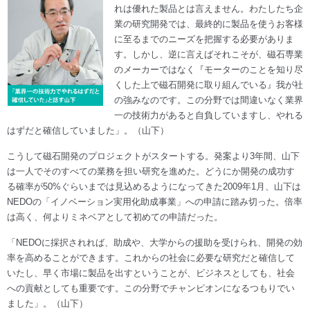
れは優れた製品とは言えません。わたしたち企
業の研究開発では、最終的に製品を使うお客様
に至るまでのニーズを把握する必要がありま
す。しかし、逆に言えばそれこそが、磁石専業
のメーカーではなく『モーターのことを知り尽
くした上で磁石開発に取り組んでいる』我が社
の強みなのです。この分野では間違いなく業界
一の技術力があると自負していますし、やれる
はずだと確信していました」。（山下）
こうして磁石開発のプロジェクトがスタートする。発案より3年間、山下
は一人でそのすべての業務を担い研究を進めた。どうにか開発の成功す
る確率が50%ぐらいまでは見込めるようになってきた2009年1月、山下は
NEDOの「イノベーション実用化助成事業」への申請に踏み切った。倍率
は高く、何よりミネベアとして初めての申請だった。
「NEDOに採択されれば、助成や、大学からの援助を受けられ、開発の効
率を高めることができます。これからの社会に必要な研究だと確信して
いたし、早く市場に製品を出すということが、ビジネスとしても、社会
への貢献としても重要です。この分野でチャンピオンになるつもりでい
ました」。（山下）