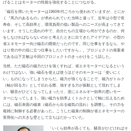
げることはモーターの性能を強化することにつながる。
「磁石を用いたモーターは1960年代ごろから使われていますが、とにか
く『馬力のあるもの』が求められていた当時と違って、近年は小型で長
寿命、そして高効率と、環境負荷の低い製品へのニーズが高まってきて
います。そうした流れの中で、自分たちの立場から何ができるのか、何
をしなければならないのかと考えたときに出てきたアイデアが、小型の
省エネモーター向け磁石の開発だったのです。同じ仕事をするなら、や
はり世の中の役に立つ仕事をしたいですから」。プロジェクトの発案者
である山下文敏は今回のプロジェクトのきっかけをこう話した。
当然、ただ磁石の磁力だけを強くすれば、省エネモーターになるという
わけではない。強い磁石を使えば使うほどそのモーターは「使いにく
い」ものになってしまうからだ。磁力が強くなることで、磁力がトルク
（軸が回る力）として伝わる際、強すぎる力が振動として現れてしま
い、騒音がひどくなってしまったり、逆にエネルギー効率の悪いモー
ターになってしまう。強い磁力を効率よくトルクとして軸に伝えるため
には、磁石表面の磁束（磁石から出る磁気の流れ）を調整し、その力を
複雑に制御する必要があった。こうした磁束の制御が省エネモーターの
実用化への大きな壁として立ちはだかっていた。
「いくら効率が高くても、騒音がひどければそ