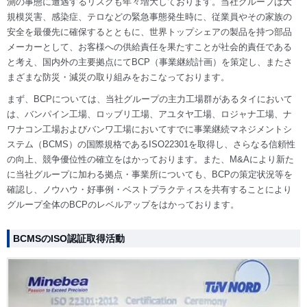
測の事態に遭遇するリスクも年々増大しております。当社グループは大
規模災害、感染症、テロなどの緊急事態発生時に、従業員やその家族の
安全を最優先に確保するとともに、世界トップシェアの製品を持つ部品
メーカーとして、お客様への供給責任を果たすことが社会的責任である
と考え、国内外の主要拠点にてBCP（事業継続計画）を策定し、またさ
まざまな防災・減災の取り組みをおこなっております。
まず、BCPについては、当社グループの主力工場群があるタイにおいて
は、バンパイン工場、ロッブリ工場、アユタヤ工場、ロジャナ工場、ナ
ワナコン工場およびバンワ工場においてすでに事業継続マネジメントシ
ステム（BCMS）の国際規格であるISO22301を取得し、さらなる信頼性
の向上、競争優位性の確立をはかっております。また、M&Aにより新た
に当社グループに加わる拠点・事業所についても、BCPの策定状況等を
確認し、ノウハウ・好事例・ベストプラクティスを共有することにより
グループ全体のBCPのレベルアップをはかっております。
BCMSのISO認証取得活動