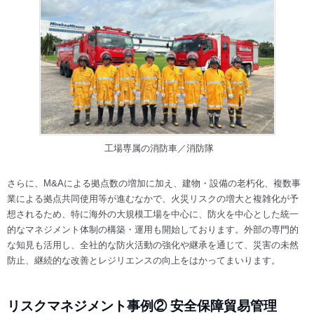
工場専属の消防車／消防隊
さらに、M&Aによる拠点数の増加に加え、建物・設備の老朽化、複数事
業による拠点共同使用等が進むなかで、火災リスクの増大と複雑化が予
想されるため、特に海外の大規模工場を中心に、防火を中心とした統一
的なマネジメント体制の構築・運用も開始しております。外部の専門的
な知見も活用し、全社的な防火活動の強化や継承を通じて、災害の未然
防止、継続的な改善とレジリエンスの向上をはかってまいります。
リスクマネジメント事例② 安全保障貿易管理