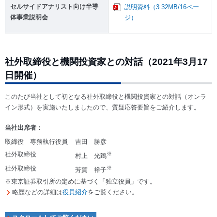
セルサイドアナリスト向け半導
説明資料（3.32MB/16ペー
体事業説明会
ジ）
社外取締役と機関投資家との対話（2021年3月17
日開催）
このたび当社として初となる社外取締役と機関投資家との対話（オンラ
イン形式）を実施いたしましたので、質疑応答要旨をご紹介します。
当社出席者：
取締役 専務執行役員
吉田 勝彦
社外取締役
※
村上 光鵄
社外取締役
※
芳賀 裕子
※東京証券取引所の定めに基づく「独立役員」です。
略歴などの詳細は
役員紹介
をご覧ください。