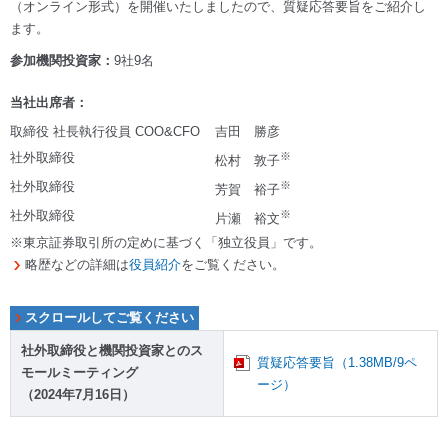
（オンライン形式）を開催いたしましたので、質疑応答要旨をご紹介し
ます。
参加機関投資家：
9社9名
当社出席者：
取締役 社長執行役員 COO&CFO
吉田 勝彦
社外取締役
※
松村 敦子
社外取締役
※
芳賀 裕子
社外取締役
※
片瀬 裕文
※東京証券取引所の定めに基づく「独立役員」です。
略歴などの詳細は
役員紹介
をご覧ください。
社外取締役と機関投資家とのス
質疑応答要旨（1.38MB/9ペ
モールミーティング
ージ）
（2024年7月16日）