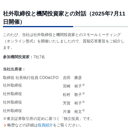
社外取締役と機関投資家との対話（2025年7月11
日開催）
このたび、当社は社外取締役と機関投資家とのスモールミーティング
（オンライン形式）を開催いたしましたので、質疑応答要旨をご紹介し
ます。
参加機関投資家：
7社7名
当社出席者：
取締役 社長執行役員 COO&CFO
吉田 勝彦
社外取締役
※
宮崎 裕子
社外取締役
※
松村 敦子
社外取締役
※
芳賀 裕子
社外取締役
※
片瀬 裕文
※東京証券取引所の定めに基づく「独立役員」です。
略歴などの詳細は
役員紹介
をご覧ください。