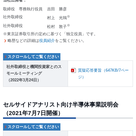
当社出席者：
取締役 専務執行役員
吉田 勝彦
社外取締役
※
村上 光鵄
社外取締役
※
松村 敦子
※東京証券取引所の定めに基づく「独立役員」です。
略歴などの詳細は
役員紹介
をご覧ください。
社外取締役と機関投資家とのス
質疑応答要旨（647KB/7ペー
モールミーティング
ジ）
（2022年3月24日）
セルサイドアナリスト向け半導体事業説明会
（2021年7月7日開催）