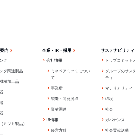
案内
企業・IR・採用
サステナビリティ
ング
会社情報
トップコミット
ング関連製品
ミネベアミツミについ
グループのサス
て
ティ
機械加工品
事業所
マテリアリティ
器
製造・開発拠点
環境
器
資材調達
社会
器
IR情報
ガバナンス
（ミツミ製品）
経営方針
社会貢献活動
ー