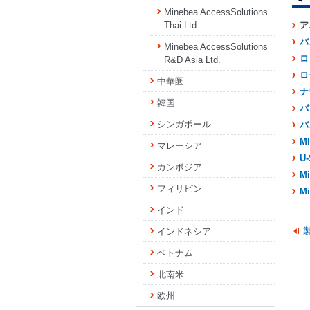
Minebea AccessSolutions
Thai Ltd.
ア
バ
Minebea AccessSolutions
ロ
R&D Asia Ltd.
ロ
中華圏
ナ
韓国
バ
シンガポール
バ
MI
マレーシア
U-
カンボジア
Mi
フィリピン
Mi
インド
インドネシア
ベトナム
北南米
欧州