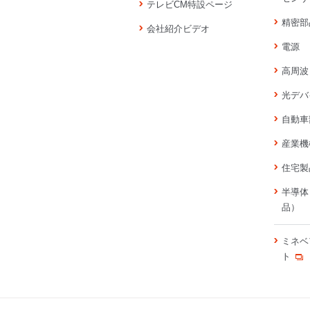
テレビCM特設ページ
精密部
会社紹介ビデオ
電源
高周波
光デバ
自動車
産業機
住宅製
半導体
品）
ミネベ
ト