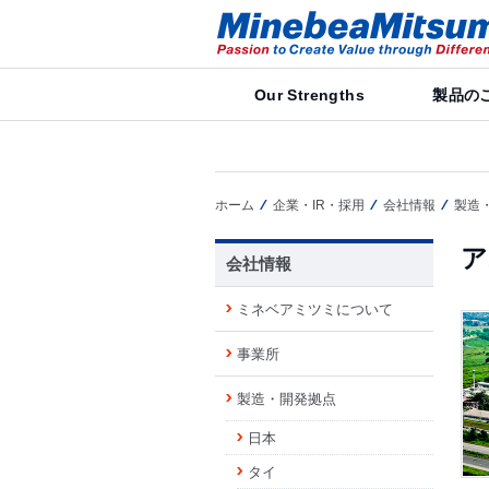
Our Strengths
製品の
ホーム
企業・IR・採用
会社情報
製造
ア
会社情報
ミネベアミツミについて
事業所
製造・開発拠点
日本
タイ