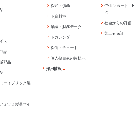
株式・債券
CSRレポート・
品
タ
IR資料室
社会からの評価
業績・財務データ
第三者保証
IRカレンダー
イス
株価・チャート
部品
個人投資家の皆様へ
械部品
採用情報
品
（エイブリック製
アミツミ製品サイ