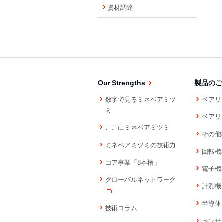
資材調達
Our Strengths
製品のご
数字で見るミネベアミツ
ベアリ
ミ
ベアリ
ここにミネベアミツミ
その他
ミネベアミツミの技術力
回転機
コア事業「8本槍」
電子機
グローバルネットワーク
計測機
半導体
技術コラム
センサ