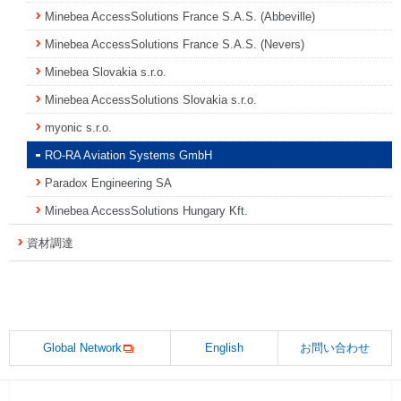
Minebea AccessSolutions France S.A.S. (Abbeville)
Minebea AccessSolutions France S.A.S. (Nevers)
Minebea Slovakia s.r.o.
Minebea AccessSolutions Slovakia s.r.o.
myonic s.r.o.
RO-RA Aviation Systems GmbH
Paradox Engineering SA
Minebea AccessSolutions Hungary Kft.
資材調達
Global Network
English
お問い合わせ