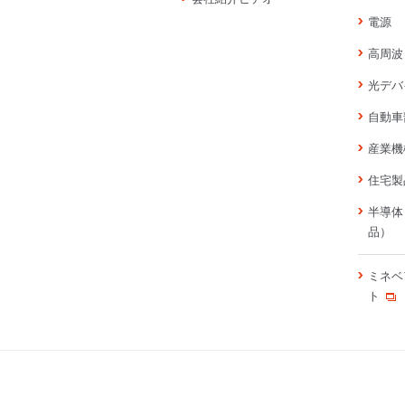
電源
高周波
光デバ
自動車
産業機
住宅製
半導体
品）
ミネベ
ト