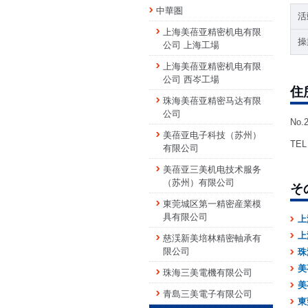
中華圏
活
上海美蓓亚精密机电有限
操
公司 上海工場
上海美蓓亚精密机电有限
公司 西岑工場
住
珠海美蓓亚精密马达有限
公司
No.2
美蓓亚电子科技（苏州）
TEL 
有限公司
美蓓亚三美机电技术服务
（苏州）有限公司
そ
東莞城区第一精密産業模
具有限公司
上
上
慈渓新美培林精密軸承有
限公司
珠
美
珠海三美電機有限公司
美
青島三美電子有限公司
東