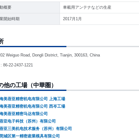
動概要
車載用アンテナなどの生産
業開始時期
2017月1月
所
02 Weiguo Road, Dongli District, Tianjin, 300163, China
: 86-22-2437-1221
の他の工場（中華圏）
海美蓓亚精密机电有限公司 上海工場
海美蓓亚精密机电有限公司 西岑工場
海美蓓亚精密马达有限公司
蓓亚电子科技（苏州）有限公司
蓓亚三美机电技术服务（苏州）有限公司
莞城区第一精密産業模具有限公司