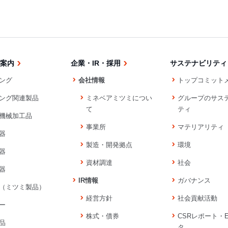
案内
企業・IR・採用
サステナビリティ
ング
会社情報
トップコミット
ング関連製品
ミネベアミツミについ
グループのサス
て
ティ
機械加工品
事業所
マテリアリティ
器
製造・開発拠点
環境
器
資材調達
社会
器
IR情報
ガバナンス
（ミツミ製品）
経営方針
社会貢献活動
ー
株式・債券
CSRレポート・
品
タ