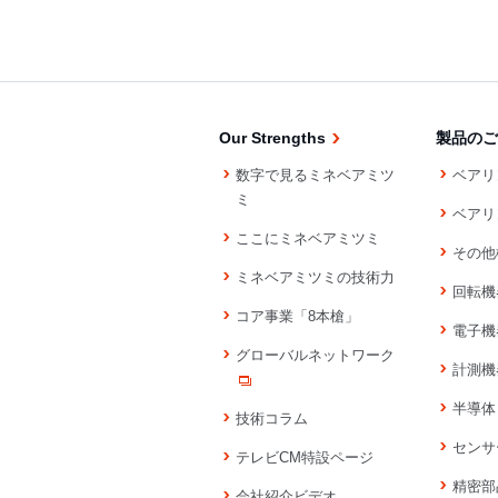
Our Strengths
製品のご
数字で見るミネベアミツ
ベアリ
ミ
ベアリ
ここにミネベアミツミ
その他
ミネベアミツミの技術力
回転機
コア事業「8本槍」
電子機
グローバルネットワーク
計測機
半導体
技術コラム
センサ
テレビCM特設ページ
精密部
会社紹介ビデオ