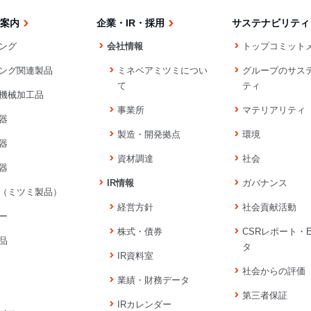
案内
企業・IR・採用
サステナビリティ
ング
会社情報
トップコミット
ング関連製品
ミネベアミツミについ
グループのサス
て
ティ
機械加工品
事業所
マテリアリティ
器
製造・開発拠点
環境
器
資材調達
社会
器
IR情報
ガバナンス
（ミツミ製品）
経営方針
社会貢献活動
ー
株式・債券
CSRレポート・
品
タ
IR資料室
社会からの評価
業績・財務データ
第三者保証
IRカレンダー