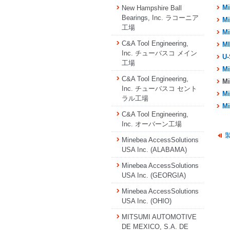
Mi
New Hampshire Ball
Bearings, Inc. ラコーニア
Mi
工場
Mi
C&A Tool Engineering,
MI
Inc. チューバスコ メイン
U-
工場
Mi
C&A Tool Engineering,
Mi
Inc. チューバスコ セント
Mi
ラル工場
Mi
C&A Tool Engineering,
Inc. オーバーン工場
Minebea AccessSolutions
USA Inc. (ALABAMA)
Minebea AccessSolutions
USA Inc. (GEORGIA)
Minebea AccessSolutions
USA Inc. (OHIO)
MITSUMI AUTOMOTIVE
DE MEXICO, S.A. DE