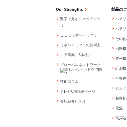
Our Strengths
製品のご
数字で見るミネベアミツ
ベアリ
ミ
ベアリ
ここにミネベアミツミ
その他
ミネベアミツミの技術力
回転機
コア事業「8本槍」
電子機
グローバルネットワーク
計測機
半導体
技術コラム
センサ
テレビCM特設ページ
精密部
会社紹介ビデオ
電源
高周波