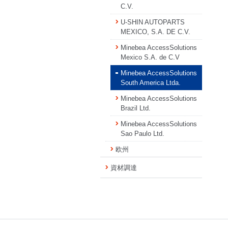
C.V.
U-SHIN AUTOPARTS
MEXICO, S.A. DE C.V.
Minebea AccessSolutions
Mexico S.A. de C.V
Minebea AccessSolutions
South America Ltda.
Minebea AccessSolutions
Brazil Ltd.
Minebea AccessSolutions
Sao Paulo Ltd.
欧州
資材調達