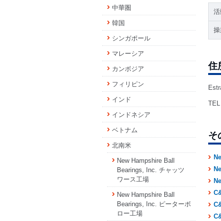
中華圏
活
韓国
操
シンガポール
マレーシア
住
カンボジア
フィリピン
Estr
インド
TEL 
インドネシア
ベトナム
そ
北南米
N
New Hampshire Ball
N
Bearings, Inc. チャッツ
ワース工場
N
C
New Hampshire Ball
Bearings, Inc. ピーターボ
C
ロー工場
C