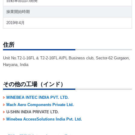
自動車部品の開発
操業開始時期
2019年4月
住所
Unit No.T2-1-16FL & T2-2-16FL AIPL Business club, Sector-62 Gurgaon,
Haryana, India
その他の工場（インド）
MINEBEA INTEC INDIA PVT. LTD.
Mach Aero Components Private Ltd.
U-SHIN INDIA PRIVATE LTD.
Minebea AccessSolutions India Pvt. Ltd.