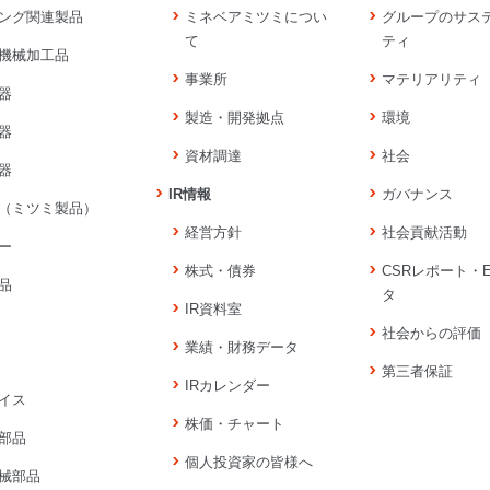
ング関連製品
ミネベアミツミについ
グループのサス
て
ティ
機械加工品
事業所
マテリアリティ
器
製造・開発拠点
環境
器
資材調達
社会
器
IR情報
ガバナンス
（ミツミ製品）
経営方針
社会貢献活動
ー
株式・債券
CSRレポート・
品
タ
IR資料室
社会からの評価
業績・財務データ
第三者保証
IRカレンダー
イス
株価・チャート
部品
個人投資家の皆様へ
械部品