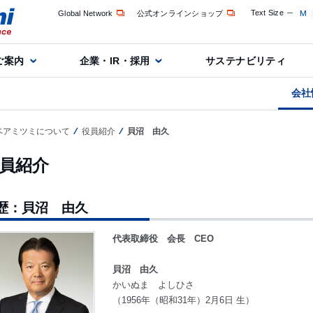
Text Size
M
Global Network
公式オンラインショップ
ご案内
企業・IR・採用
サステナビリティ
会社
ベアミツミについて
役員紹介
貝沼 由久
員紹介
歴：貝沼 由久
代表取締役 会長 CEO
貝沼 由久
かいぬま よしひさ
（1956年（昭和31年）2月6日 生）