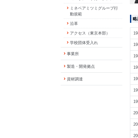
ミネベアミツミグループ行
動規範
略
沿革
アクセス（東京本部）
1
学校団体受入れ
1
事業所
1
製造・開発拠点
1
1
資材調達
1
1
2
2
2