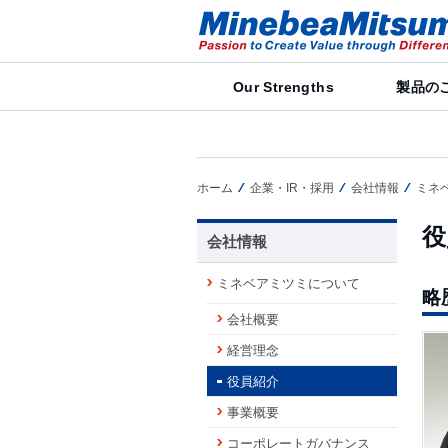
Our Strengths
製品の
ホーム
企業・IR・採用
会社情報
ミネ
役
会社情報
ミネベアミツミについて
略
会社概要
経営理念
役員紹介
事業概要
コーポレートガバナンス