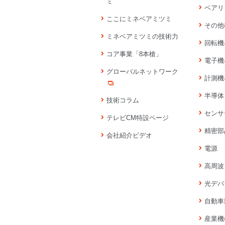
ミ
ベアリ
ここにミネベアミツミ
その他
ミネベアミツミの技術力
回転機
コア事業「8本槍」
電子機
グローバルネットワーク
計測機
半導体
技術コラム
センサ
テレビCM特設ページ
精密部
会社紹介ビデオ
電源
高周波
光デバ
自動車
産業機