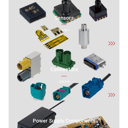
Sensors
センサー
Connectors
コネクタ
Power Supply Components