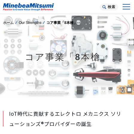
検索
ホーム
Our Strengths
コア事業「8本槍」
コア事業「8本槍」
IoT時代に貢献する
エレクトロ メカニクス ソリ
ューションズ®プロバイダーの誕生