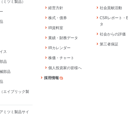
（ミツミ製品）
経営方針
社会貢献活動
ー
株式・債券
CSRレポート・
品
タ
IR資料室
社会からの評価
業績・財務データ
第三者保証
IRカレンダー
イス
株価・チャート
部品
個人投資家の皆様へ
械部品
採用情報
品
（エイブリック製
アミツミ製品サイ