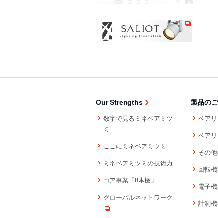
Our Strengths
製品のご
数字で見るミネベアミツ
ベアリ
ミ
ベアリ
ここにミネベアミツミ
その他
ミネベアミツミの技術力
回転機
コア事業「8本槍」
電子機
グローバルネットワーク
計測機