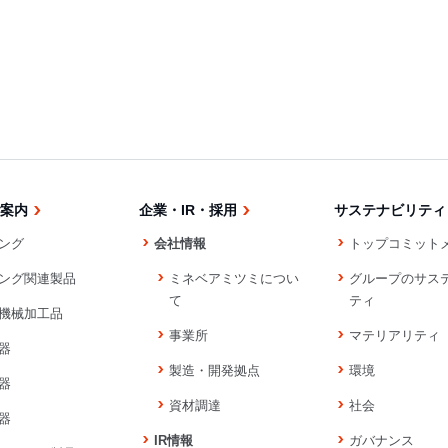
案内
企業・IR・採用
サステナビリティ
ング
会社情報
トップコミット
ング関連製品
ミネベアミツミについ
グループのサス
て
ティ
機械加工品
事業所
マテリアリティ
器
製造・開発拠点
環境
器
資材調達
社会
器
IR情報
ガバナンス