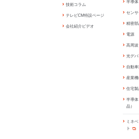
半導体
技術コラム
センサ
テレビCM特設ページ
精密部
会社紹介ビデオ
電源
高周波
光デバ
自動車
産業機
住宅製
半導体
品）
ミネベ
ト