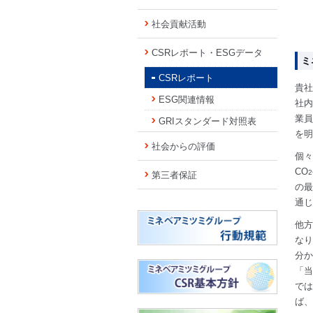
社会貢献活動
CSRレポート・ESGデータ
ミ
CSRレポート
貴社
ESG関連情報
社内
業員
GRIスタンダード対照表
を明
社会からの評価
個々
CO
2
第三者保証
の最
通じ
他方
なり
分か
「当
では
ば、