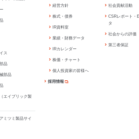
経営方針
社会貢献活動
ー
株式・債券
CSRレポート・
品
タ
IR資料室
社会からの評価
業績・財務データ
第三者保証
IRカレンダー
イス
株価・チャート
部品
個人投資家の皆様へ
械部品
採用情報
品
（エイブリック製
アミツミ製品サイ