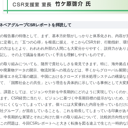
ネベアグループCSRレポートを拝読して
の報告書の特徴として、まず、基本方針類がしっかりと体系化され、内容が
に定着した「五つの心得」を根底に据え、そこからCSR方針、行動指針、環
の方はもとより、われわれ外部の人間にも大変分かりやすく、説得力があり
記し、その上で議論を進めていく手法も理解しやすいものです。
の取り組みについても、随所で貴社らしさを発見できます。特に、海外拠点
や廃棄物データの開示、物流対策への視点などは、早くからグローバル展開
新省エネ化工場の建設、中国におけるクローズド排水処理システムの構築な
て、「国際社会との共生」という理念を具体的に示している事例として大変
、課題としては、ビジョンや方針を中長期的にどのように実現していくのか
ます。CSR経営に当たり、ビジョンに基づく中長期目標の提示がないため、
りにくくなってしまっています。個々には大変優れた内容を持っているだけ
社グループ」が混在していることも、これを助長してしまっている印象があ
、中長期的な展望とそれに向けた個々の取り組みについて、比較的方向性が
この問題は、今回CSRレポートへと大きく転換を図る途上で生じた一時的な