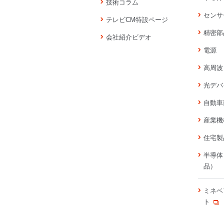
技術コラム
センサ
テレビCM特設ページ
精密部
会社紹介ビデオ
電源
高周波
光デバ
自動車
産業機
住宅製
半導体
品）
ミネベ
ト