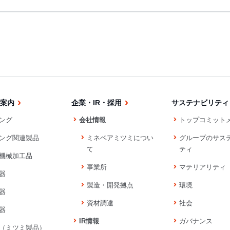
案内
企業・IR・採用
サステナビリティ
ング
会社情報
トップコミット
ング関連製品
ミネベアミツミについ
グループのサス
て
ティ
機械加工品
事業所
マテリアリティ
器
製造・開発拠点
環境
器
資材調達
社会
器
IR情報
ガバナンス
（ミツミ製品）