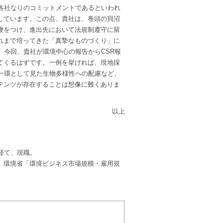
各社なりのコミットメントであるといわれ
しています。この点、貴社は、巻頭の貝沼
鞭をつけ、進出先において法規制遵守に留
れまで培ってきた「真摯なものづくり」に
。今回、貴社が環境中心の報告からCSR報
てくるはずです。一例を挙げれば、現地採
一環として見た生物多様性への配慮など、
テンツが存在することは想像に難くありま
以上
経て、現職。
、環境省「環境ビジネス市場規模・雇用規