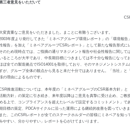
第三者意見をいただいて
C
大変貴重なご意見をいただきました。まことに有難うございます。
2003年度より発行してきた「ミネベアグループ環境レポート」の「環境報
性報告」を加え「ミネベアグループCSRレポート」として新たな報告形式に
そのため現時点では、ご指摘の通りマネジメント報告や社会性報告に関して
いるところが大半であり、中長期目標につきましては不十分な報告になって
ほぼ全ての製造拠点でISO14001を取得しており、そのマネジメントシステ
すが、グループ全体の観点から見ると未だ十分ではありません。「当社」と
様の理由によるものです。
CSR推進活動については、本年度の「ミネベアグループのCSR基本方針」と
活動方針」の策定に引き続き、来年度以降はご意見を真摯に受け止め、ご教授
める上で、コンプライアンスを超えたレベルで設定するコミットメント」で
期目標の策定、PDCAサイクルに沿った運用による継続的改善を図っていき
また、このCSRレポートが全てのステークホルダーの皆様にミネベアを知っ
みやすい、分かりやすい」レポートを心がけてまいります。