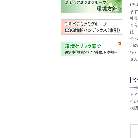
CS
ます
社長
まら
は、
告へ
用の
多く
せん
竹
一橋
ドイ
その
模調