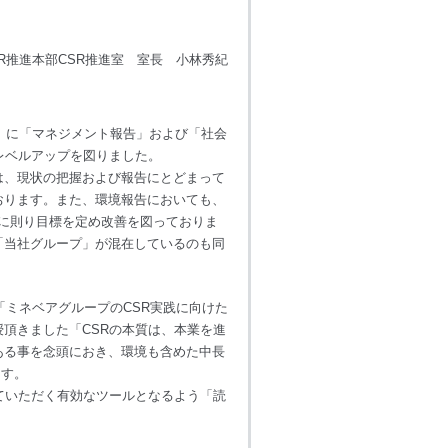
SR推進本部CSR推進室 室長 小林秀紀
告」に「マネジメント報告」および「社会
レベルアップを図りました。
は、現状の把握および報告にとどまって
おります。また、環境報告においても、
ムに則り目標を定め改善を図っておりま
「当社グループ」が混在しているのも同
「ミネベアグループのCSR実践に向けた
頂きました「CSRの本質は、本業を進
ある事を念頭におき、環境も含めた中長
ます。
ていただく有効なツールとなるよう「読