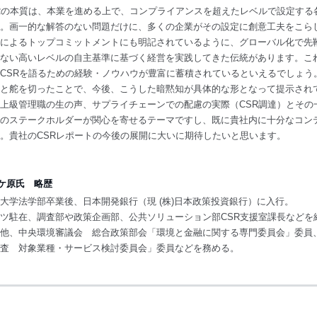
Rの本質は、本業を進める上で、コンプライアンスを超えたレベルで設定する
。画一的な解答のない問題だけに、多くの企業がその設定に創意工夫をこら
によるトップコミットメントにも明記されているように、グローバル化で先
ない高いレベルの自主基準に基づく経営を実践してきた伝統があります。こ
CSRを語るための経験・ノウハウが豊富に蓄積されているといえるでしょう
と舵を切ったことで、今後、こうした暗黙知が具体的な形となって提示され
上級管理職の生の声、サプライチェーンでの配慮の実際（CSR調達）とその
のステークホルダーが関心を寄せるテーマですし、既に貴社内に十分なコン
。貴社のCSRレポートの今後の展開に大いに期待したいと思います。
ケ原氏 略歴
大学法学部卒業後、日本開発銀行（現 (株)日本政策投資銀行）に入行。
ツ駐在、調査部や政策企画部、公共ソリューション部CSR支援室課長などを
他、中央環境審議会 総合政策部会「環境と金融に関する専門委員会」委員
査 対象業種・サービス検討委員会」委員などを務める。