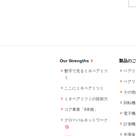
Our Strengths
製品のご
数字で見るミネベアミツ
ベアリ
ミ
ベアリ
ここにミネベアミツミ
その他
ミネベアミツミの技術力
回転機
コア事業「8本槍」
電子機
グローバルネットワーク
計測機
半導体