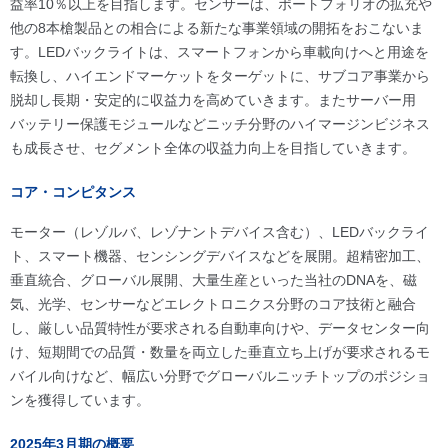
益率10％以上を目指します。センサーは、ポートフォリオの拡充や
他の8本槍製品との相合による新たな事業領域の開拓をおこないま
す。LEDバックライトは、スマートフォンから車載向けへと用途を
転換し、ハイエンドマーケットをターゲットに、サブコア事業から
脱却し長期・安定的に収益力を高めていきます。またサーバー用
バッテリー保護モジュールなどニッチ分野のハイマージンビジネス
も成長させ、セグメント全体の収益力向上を目指していきます。
コア・コンピタンス
モーター（レゾルバ、レゾナントデバイス含む）、LEDバックライ
ト、スマート機器、センシングデバイスなどを展開。超精密加工、
垂直統合、グローバル展開、大量生産といった当社のDNAを、磁
気、光学、センサーなどエレクトロニクス分野のコア技術と融合
し、厳しい品質特性が要求される自動車向けや、データセンター向
け、短期間での品質・数量を両立した垂直立ち上げが要求されるモ
バイル向けなど、幅広い分野でグローバルニッチトップのポジショ
ンを獲得しています。
2025年3月期の概要