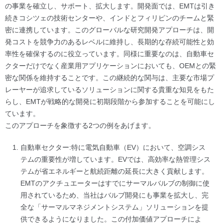
の事業を確立し、サポート、拡大します。開発面では、EMTは引き
続きコシツェの技術センターや、インドとフィリピンのチームと緊
密に連携しています。このグローバルな研究開発アプローチは、開
発コストを競争力のあるレベルに維持し、長期的な存続可能性と効
率性を確保するのに役立っています。同様に重要なのは、自動車セ
クターだけでなく産業用アプリケーションにおいても、OEMとの緊
密な関係を維持することです。この継続的な関与は、主要な市場プ
レーヤーが追求しているソリューションに関する貴重な知見をもた
らし、EMTが戦略的な開発に初期段階から参加することを可能にし
ています。
このアプローチを象徴する2つの例をあげます。
自動車セクター:特に電気自動車（EV）において、空調シス
テムの重要性が増しています。EVでは、高効率な熱管理シス
テムが省エネルギーと航続距離の延長に大きく貢献します。
EMTのアクチュエーターはすでにサーマルバルブの制御に使
用されているため、当社はバルブ開発にも事業を拡大し、完
全な「サーマルマネジメントシステム」ソリューションを提
供できるようになりました。この付加価値アプローチによ