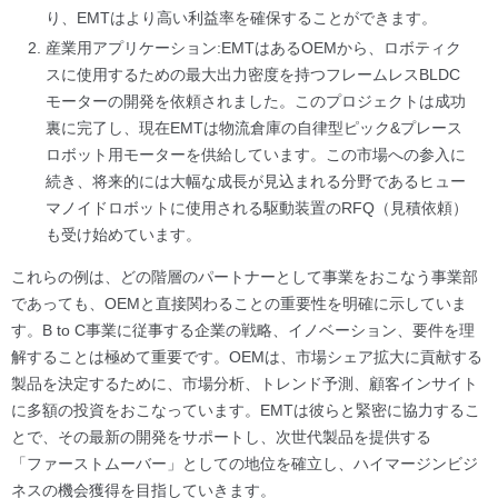
り、EMTはより高い利益率を確保することができます。
産業用アプリケーション:EMTはあるOEMから、ロボティク
スに使用するための最大出力密度を持つフレームレスBLDC
モーターの開発を依頼されました。このプロジェクトは成功
裏に完了し、現在EMTは物流倉庫の自律型ピック&プレース
ロボット用モーターを供給しています。この市場への参入に
続き、将来的には大幅な成長が見込まれる分野であるヒュー
マノイドロボットに使用される駆動装置のRFQ（見積依頼）
も受け始めています。
これらの例は、どの階層のパートナーとして事業をおこなう事業部
であっても、OEMと直接関わることの重要性を明確に示していま
す。B to C事業に従事する企業の戦略、イノベーション、要件を理
解することは極めて重要です。OEMは、市場シェア拡大に貢献する
製品を決定するために、市場分析、トレンド予測、顧客インサイト
に多額の投資をおこなっています。EMTは彼らと緊密に協力するこ
とで、その最新の開発をサポートし、次世代製品を提供する
「ファーストムーバー」としての地位を確立し、ハイマージンビジ
ネスの機会獲得を目指していきます。