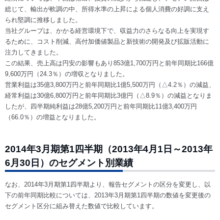
総じて、輸出が軟調の中、所得水準の上昇による個人消費の好調に支え
られ堅調に推移しました。
当社グループは、かかる経営環境下で、収益力のさらなる向上を実現す
るために、コスト削減、高付加価値製品と新技術の開発及び拡販活動に
注力してきました。
この結果、売上高は円安の影響もあり853億1,700万円と前年同期比166億
9,600万円（24.3％）の増収となりました。
営業利益は35億3,800万円と前年同期比1億5,500万円（△4.2％）の減益、
経常利益は30億6,800万円と前年同期比3億円（△8.9％）の減益となりま
したが、四半期純利益は28億5,200万円と前年同期比11億3,400万円
（66.0％）の増益となりました。
2014年3月期第1四半期（2013年4月1日～2013年
6月30日）のセグメント別業績
なお、2014年3月期第1四半期より、報告セグメントの区分を変更し、以
下の前年同期比較については、2013年3月期第1四半期の数値を変更後の
セグメント区分に組み替えた数値で比較しています。