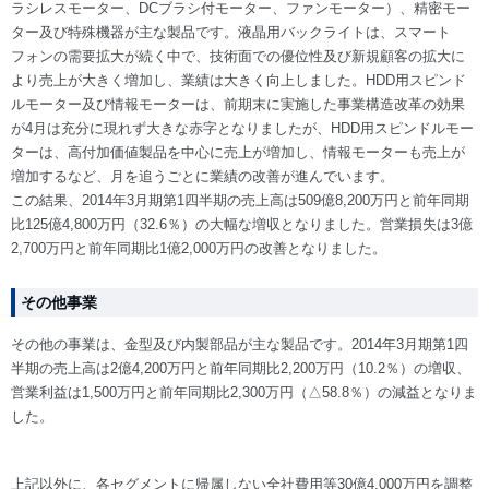
ラシレスモーター、DCブラシ付モーター、ファンモーター）、精密モー
ター及び特殊機器が主な製品です。液晶用バックライトは、スマート
フォンの需要拡大が続く中で、技術面での優位性及び新規顧客の拡大に
より売上が大きく増加し、業績は大きく向上しました。HDD用スピンド
ルモーター及び情報モーターは、前期末に実施した事業構造改革の効果
が4月は充分に現れず大きな赤字となりましたが、HDD用スピンドルモー
ターは、高付加価値製品を中心に売上が増加し、情報モーターも売上が
増加するなど、月を追うごとに業績の改善が進んでいます。
この結果、2014年3月期第1四半期の売上高は509億8,200万円と前年同期
比125億4,800万円（32.6％）の大幅な増収となりました。営業損失は3億
2,700万円と前年同期比1億2,000万円の改善となりました。
その他事業
その他の事業は、金型及び内製部品が主な製品です。2014年3月期第1四
半期の売上高は2億4,200万円と前年同期比2,200万円（10.2％）の増収、
営業利益は1,500万円と前年同期比2,300万円（△58.8％）の減益となりま
した。
上記以外に、各セグメントに帰属しない全社費用等30億4,000万円を調整