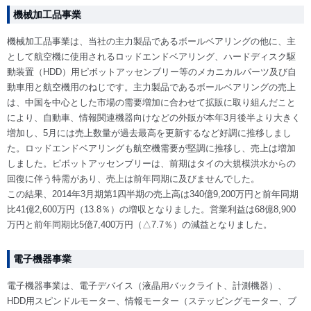
機械加工品事業
機械加工品事業は、当社の主力製品であるボールベアリングの他に、主
として航空機に使用されるロッドエンドベアリング、ハードディスク駆
動装置（HDD）用ピボットアッセンブリー等のメカニカルパーツ及び自
動車用と航空機用のねじです。主力製品であるボールベアリングの売上
は、中国を中心とした市場の需要増加に合わせて拡販に取り組んだこと
により、自動車、情報関連機器向けなどの外販が本年3月後半より大きく
増加し、5月には売上数量が過去最高を更新するなど好調に推移しまし
た。ロッドエンドベアリングも航空機需要が堅調に推移し、売上は増加
しました。ピボットアッセンブリーは、前期はタイの大規模洪水からの
回復に伴う特需があり、売上は前年同期に及びませんでした。
この結果、2014年3月期第1四半期の売上高は340億9,200万円と前年同期
比41億2,600万円（13.8％）の増収となりました。営業利益は68億8,900
万円と前年同期比5億7,400万円（△7.7％）の減益となりました。
電子機器事業
電子機器事業は、電子デバイス（液晶用バックライト、計測機器）、
HDD用スピンドルモーター、情報モーター（ステッピングモーター、ブ