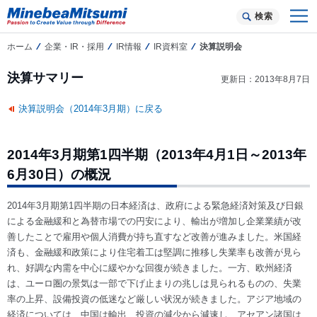
検索
ホーム
企業・IR・採用
IR情報
IR資料室
決算説明会
決算サマリー
更新日：2013年8月7日
決算説明会（2014年3月期）に戻る
2014年3月期第1四半期（2013年4月1日～2013年
6月30日）の概況
2014年3月期第1四半期の日本経済は、政府による緊急経済対策及び日銀
による金融緩和と為替市場での円安により、輸出が増加し企業業績が改
善したことで雇用や個人消費が持ち直すなど改善が進みました。米国経
済も、金融緩和政策により住宅着工は堅調に推移し失業率も改善が見ら
れ、好調な内需を中心に緩やかな回復が続きました。一方、欧州経済
は、ユーロ圏の景気は一部で下げ止まりの兆しは見られるものの、失業
率の上昇、設備投資の低迷など厳しい状況が続きました。アジア地域の
経済については、中国は輸出、投資の減少から減速し、アセアン諸国は