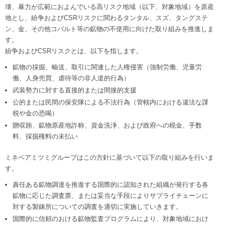
壊、暴力が広範におよんでいる高リスク地域（以下、対象地域）を原産
地とし、紛争およびCSRリスクに関わるタンタル、スズ、タングステ
ン、金、その他コバルト等の鉱物の不使用に向けた取り組みを推進しま
す。
紛争およびCSRリスクとは、以下を指します。
鉱物の採掘、輸送、取引に関連した人権侵害（強制労働、児童労
働、人身売買、虐待等の非人道的行為）
武装勢力に対する直接的または間接的支援
公的または民間の保安隊による不法行為（管轄内における違法な課
税や金の恐喝）
贈収賄、鉱物原産地詐称、資金洗浄、および政府への税金、手数
料、採掘権料の未払い
ミネベアミツミグループはこの方針に基づいて以下の取り組みを行いま
す。
責任ある鉱物調達を推進する国際的に認知された組織が発行する各
鉱物に応じた調査票、または妥当な手段によりサプライチェーンに
対する製錬所についての調査を適切に実施していきます。
国際的に信頼のおける鉱物監査プログラムにより、対象地域におけ