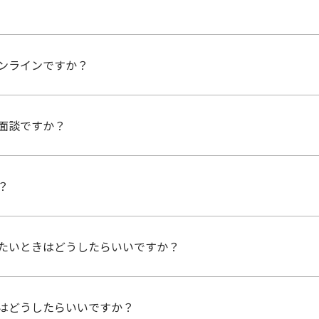
ンラインですか？
て異なり、2回～3回です。ジョブマッチング面談・一次面接は
面談ですか？
ラインか異なります。
志向や興味により近い事業領域を一緒に考えるため、ジョブマ
？
署とのマッチングを確認し、総合的に判断して勤務地、配属、
す。※タイミングによりご案内が難しい場合もあります
たいときはどうしたらいいですか？
株式会社・株式会社ユーシンの3社では、グループ採用方式に
はどうしたらいいですか？
ントリーください。