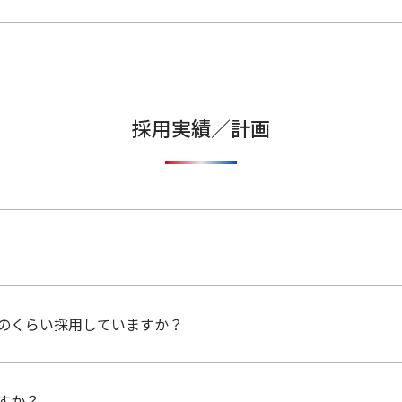
生等の諸条件は各社すべて同一です。
ンの選考に参加希望の方は、ミネベアミツミで一括して選考を
希望の方は、各社の窓口より、エントリーをお願いします。
採用実績／計画
のくらい採用していますか？
数比率は設定しておりません。2024年度新卒入社者は、約4割
すか？