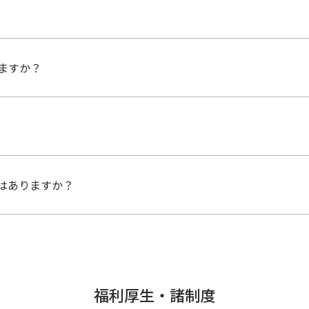
品分野によって決まってきますので、あまりこだわらず、柔軟
適性、会社として任せたいポジションや長期的な育成計画など
ますか？
、組織の活性化を促進するために、社内公募制度を実施してい
、会社と相談のうえで異動が行われることもあります。
す。早い場合、入社3年目から駐在の可能性もあります。駐在後
はありますか？
ていただくことも出来ます。海外で働きたいという方を積極的
に、コミュニケーションが大変重要になります。そのため仕事
と身に付けて、実際の課題解決に活かすことが求められます。
福利厚生・諸制度