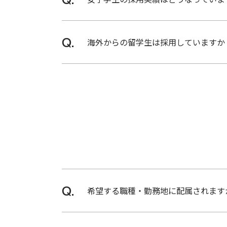
［キャリア採用］
2024年度：288名
男性・女性の採用枠の区別はありませ
ABOUT
2023年度：299名
海外からの留学生は採用していますか
5FACES
2022年度：243名
採用しています。なお日本語でのコミ
STRATEGY
10のコア
技術と8
つのコア
事業の
「相合」
希望する職種・勤務地に配属されます
STRATEGY
面接では、お一人お一人の携わりたい
「相合」