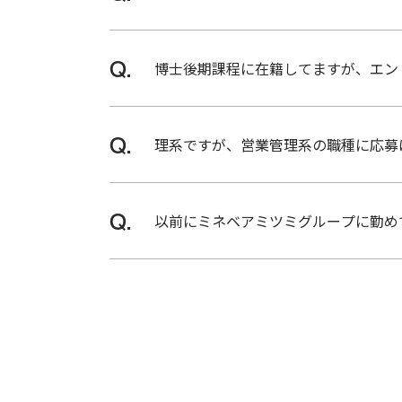
ア
採
用
正規雇用での就労経験がない、大学ま
向
海外現地法人採用情報
ムービーギャラリー
博士後期課程に在籍してますが、エン
け
情
報
はい、できます。学部・修士の方と選
#
グ
理系ですが、営業管理系の職種に応募
ル
ー
プ
可能です。営業管理系の職種では、文
会
以前にミネベアミツミグループに勤め
社
情
報
可能です。以下よりご応募をお願いい
#
動
画
ジョブ・リターン制度について