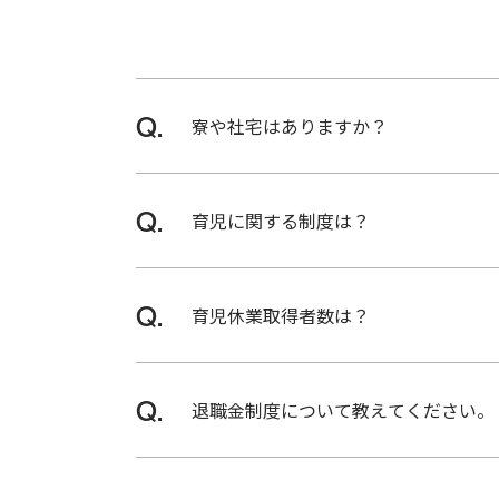
SPECIAL
寮や社宅はありますか？
技術部
門キー
マン座
各事業所付近にさまざまなタイプの独
談会
育児に関する制度は？
［配偶者出産休暇］
育児休業取得者数は？
社員の配偶者が出産に係る入院等の日
ENVIRONMENT
［育児休業］
TALK
118名（うち男性78名）です。（202
SESSION
産後休業終了日の翌日から、最大で子
退職金制度について教えてください。
［子の看護休暇］
小学校6年修了までの子の看病・看護を
確定給付企業年金（DB）と確定拠出企