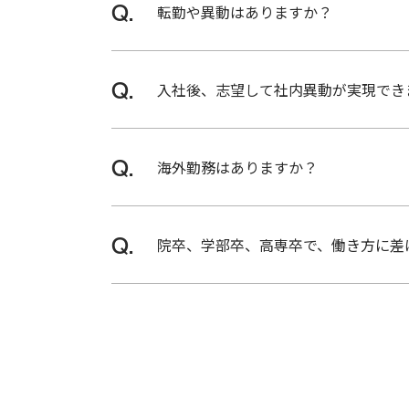
のカタチ
転勤や異動はありますか？
選考を進めます。勤務地は、職種や製
はい、あります。一人一人の志向性や
入社後、志望して社内異動が実現でき
JOB
職
種
社員の主体的なキャリア形成を支援し
紹
海外勤務はありますか？
介
キャリアを上長と話し合う機会があり
海外勤務のチャンスはおおいにありま
院卒、学部卒、高専卒で、働き方に差
JOB
希望があれば5年以上海外勤務を続け
社
現地のメンバーと信頼関係を築くため
員
特に差はありません。基礎をしっかり
イ
がほとんどです。
ン
タ
ビ
ュ
ー