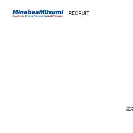
RECRUIT
SEARCH
ABOUT
STRATEGY
常識を超えた
10のコア技術と8つのコア事
ALL
「違い」による
業の「相合」
#
新しい価値の創
事
「相合」のカタチ
造
業
を
「相合」精密部
知
品メーカーとし
る
応
てのユニークポ
#
ジション
仕
事
数字で見るミネ
を