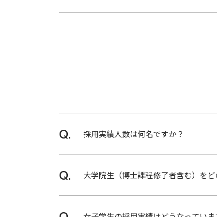
ポジシ
入社後の給与体系・休日休暇・福利厚
ョン
ミツミ電機株式会社・株式会社ユーシ
上記以外のグループ会社の選考に参加
グループ会社採用情報
ABOUT
数字で
見るミ
ネベア
ミツミ
採用実績人数は何名ですか？
ABOUT
［新卒採用］
世界に
大学院生（博士課程修了者含む）をど
広がる
2025年4月度：311名
フィー
2024年4月度：254名
ルド
大学生、大学院生の採用において、人
2023年4月度：214名
女子学生の採用実績はどうなっていま