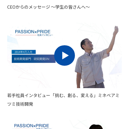
士
要
ィ
ー
用
CEOからのメッセージ ～学生の皆さんへ～
向
｜
&
と
採
け
新
イ
し
用
情
卒
ン
て
報
採
ク
の
#
キャリ
グ
用
ル
ユ
ア採用
ル
ー
ニ
ー
募
ENTRY
ジ
ー
プ
集
ョ
会
ク
グ
概
社
ン
ポ
要
情
ル
ジ
報
｜
教
ー
シ
#
キ
育
動
ョ
プ
ャ
研
画
ン
若手社員インタビュー「挑む、創る、変える」ミネベアミ
会
リ
修
ア
制
数
ツミ技術開発
社
採
度
字
ABOUT
採
用
で
常
用
福
識
見
よ
利