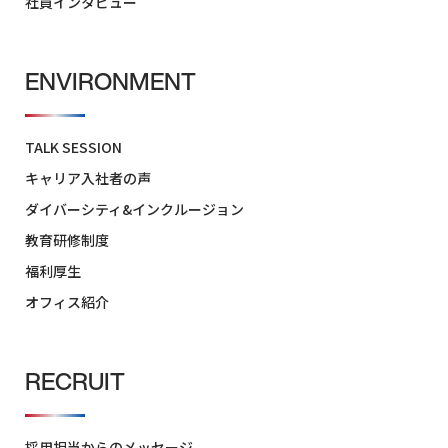
社員インタビュー
チ
ENVIRONMENT
JOB
職
種
紹
TALK SESSION
介
キャリア入社者の声
ダイバーシティ&インクルージョン
JOB
教育研修制度
社
福利厚生
員
イ
オフィス紹介
ン
タ
ビ
RECRUIT
ュ
ー
採用担当からのメッセージ