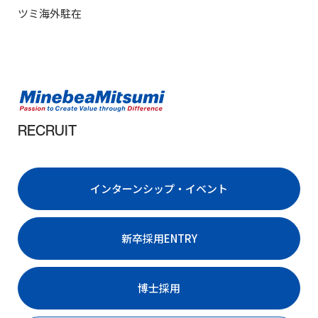
ツミ海外駐在
ABOUT
数
字
で
見
る
RECRUIT
ミ
ネ
ベ
ア
インターンシップ・イベント
ミ
ツ
ミ
新卒採用ENTRY
ABOUT
博士採用
世
界