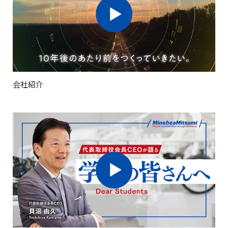
8
RECRUIT
部
社
る
#
TALK
つ
門
員
新
働
SESSION
の
キ
イ
く
し
コ
環
ー
ン
採
キ
い
境
イン
ア
マ
タ
用
ャ
価
を
事
ン
ター
ビ
担
リ
値
知
業
座
ュ
る
当
ア
の
ンシ
会社紹介
の
#
談
ー
か
入
創
ッ
新
「相
会
ら
社
造
卒
プ・
合」
の
者
採
「相
イベ
用
メ
の
「相
合」
向
ッ
声
ント
合」
け
精
セ
の
情
ダ
密
新卒採
ー
報
カ
イ
部
#
ジ
用
タ
バ
品
キ
チ
ENTRY
ャ
募
ー
メ
リ
集
シ
ー
ア
博
概
テ
カ
採