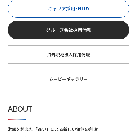
に
キャリア採用ENTRY
広
が
る
フ
グループ会社採用情報
ィ
ー
ル
海外現地法人採用情報
ド
ABOUT
ムービーギャラリー
5FACES
STRATEGY
ABOUT
10
の
コ
常識を超えた「違い」による新しい価値の創造
ア