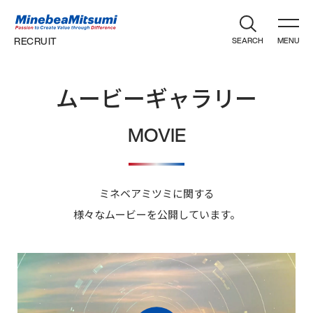
RECRUIT
SEARCH
MENU
SEARCH
ムービーギャラリー
ABOUT
MOVIE
STRATEGY
ALL
常
#
識
事
JOB
を
業
ミネベアミツミに関する
10
超
を
の
様々なムービーを公開しています。
知
え
SPECIAL
コ
る
た
職
#
ア
「違
種
仕
技
い」
ENVIRONMENT
事
紹
術
技
を
に
介
と
知
術
よ
る