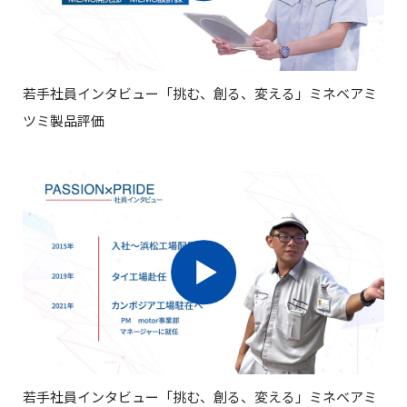
合」
ド
精
5
密
部
FACES
品
若手社員インタビュー「挑む、創る、変える」ミネベアミ
メ
ー
ツミ製品評価
カ
ー
と
し
て
の
ユ
ニ
ー
ク
ポ
ジ
シ
ョ
若手社員インタビュー「挑む、創る、変える」ミネベアミ
ン