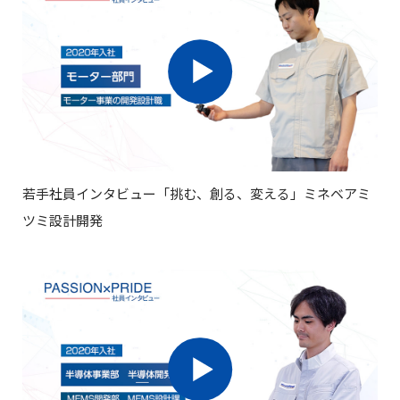
情
を
る
く
厚
超
ミ
報
あ
え
生
ネ
た
る
ベ
海
オ
「違
質
外
ア
い」
フ
現
問
ミ
地
に
ィ
法
よ
ツ
ス
人
る
ミ
採
紹
新
用
介
情
し
世
若手社員インタビュー「挑む、創る、変える」ミネベアミ
報
い
界
ム
ツミ設計開発
価
ー
に
ビ
値
広
ー
の
ギ
が
創
ャ
る
ラ
造
リ
フ
ー
ィ
ー
ABOUT
ル
「相