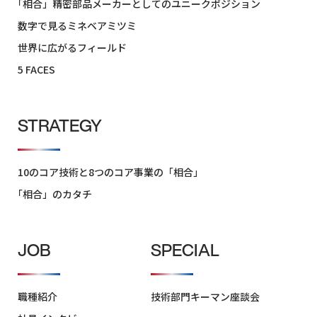
技
「相合」精密部品メーカーとしてのユニークポジション
術
数字で見るミネベアミツミ
と
8
世界に広がるフィールド
つ
5 FACES
の
コ
ア
STRATEGY
事
業
の
「相
10のコア技術と8つのコア事業の「相合」
合」
「相合」のカタチ
STRATEGY
JOB
SPECIAL
「相
合」
の
カ
職種紹介
技術部門キーマン座談会
タ