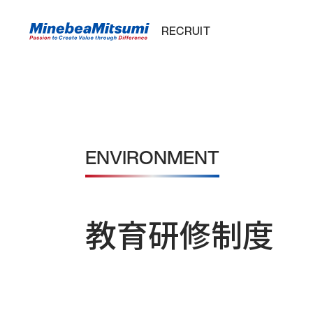
RECRUIT
SEARCH
ABOUT
STRATEGY
ENVIRONMENT
常識を超えた
10のコア技術と8つのコア事
ALL
「違い」による
業の「相合」
#
新しい価値の創
事
「相合」のカタチ
造
業
教育研修制度
を
「相合」精密部
知
品メーカーとし
る
てのユニークポ
#
ジション
仕
事
数字で見るミネ
を