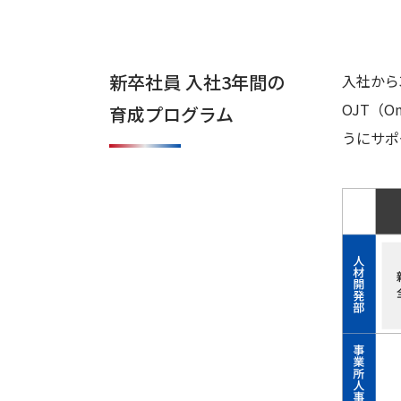
ABOUT
常識を
超えた
「違
新卒社員 入社3年間の
入社から
い」に
OJT（
育成プログラム
よる新
しい価
うにサポ
値の創
造
ABOUT
「相
合」精
密部品
メーカ
ーとし
てのユ
ニーク