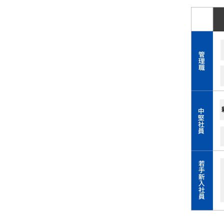
ア
採
用
向
海外現地法人採用情報
ムービーギャラリー
け
情
報
#
グ
ル
ー
プ
会
社
情
報
#
動
画