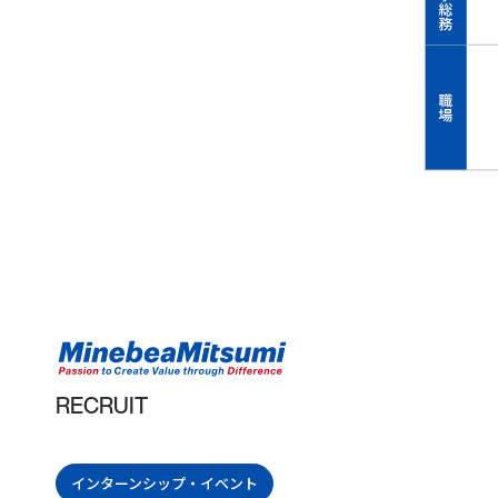
ポジシ
ョン
ABOUT
数字で
見るミ
ネベア
ミツミ
ABOUT
世界に
RECRUIT
広がる
フィー
ルド
インターンシップ・イベント