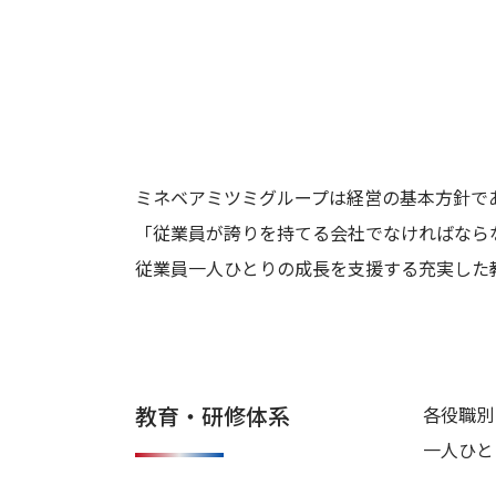
ベアミツミ
知
る
世界に広がるフ
#
ィールド
働
く
5 FACES
環
境
を
SPECIAL
ENVIRONMENT
知
ミネベアミツミグループは経営の基本方針で
る
#
「従業員が誇りを持てる会社でなければなら
新
技術部門キーマ
TALK SESSION
従業員一人ひとりの成長を支援する充実した
卒
ン座談会
採
キャリア入社者の声
用
向
ダイバーシティ&インクルー
け
ジョン
情
報
教育研修制度
教育・研修体系
各役職別
#
キ
福利厚生
一人ひと
ャ
リ
オフィス紹介